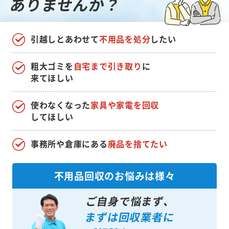
ありませんか？
引越しとあわせて
不用品を処分
したい
粗大ゴミを
自宅まで引き取り
に
来てほしい
使わなくなった
家具や家電を回収
してほしい
事務所や倉庫にある
廃品を捨てたい
不用品回収のお悩みは様々
ご自身で悩まず、
まずは回収業者に