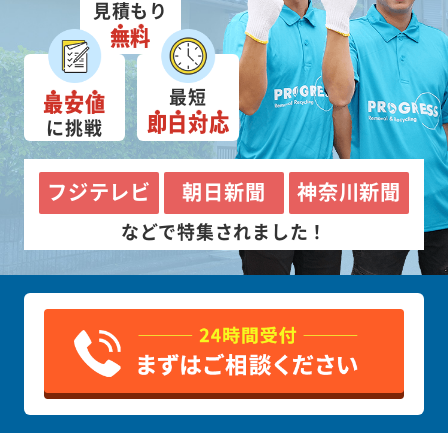
見積もり
無料
最短
最安値
即日対応
に挑戦
フジテレビ
朝日新聞
神奈川新聞
などで特集されました！