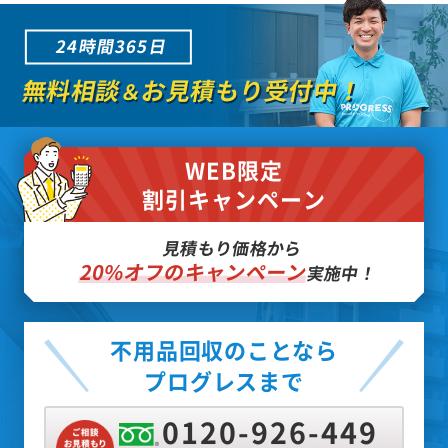
24時間365日
無料相談
お見積もり受付中！
＆
WEB限定
割引キャンペーン
見積もり価格から
20%オフのキャンペーン
実施中！
不用品回収のことなら
プログレスまで
0120-926-449