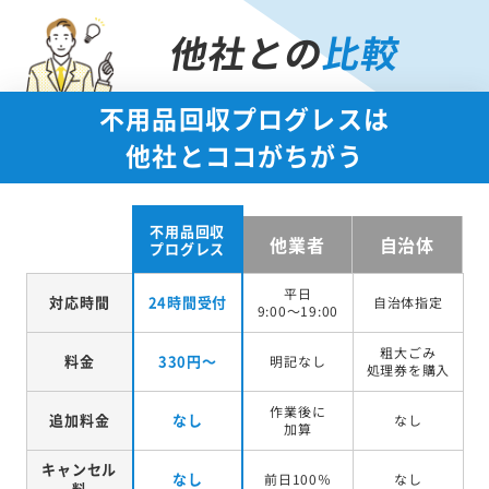
他社との
比較
不用品回収プログレスは
他社とココがちがう
不用品回収
他業者
自治体
プログレス
平日
対応時間
24時間受付
自治体指定
9:00～19:00
粗大ごみ
料金
330円～
明記なし
処理券を
購入
作業後に
追加料金
なし
なし
加算
キャンセル
なし
前日100％
なし
料