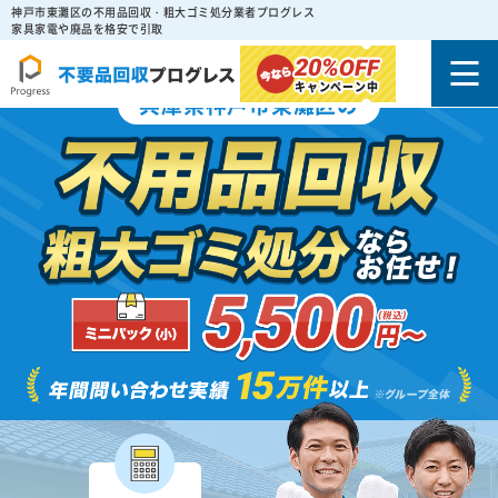
神戸市東灘区の不用品回収・粗大ゴミ処分業者プログレス
家具家電や廃品を格安で引取
20%
OFF
キャンペーン中
兵庫県神戸市東灘区の