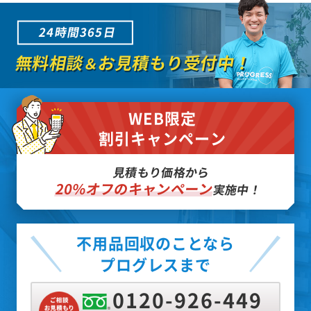
24時間365日
無料相談
お見積もり受付中！
＆
WEB限定
割引キャンペーン
見積もり価格から
20%オフのキャンペーン
実施中！
不用品回収のことなら
プログレスまで
0120-926-449