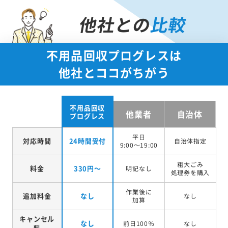
他社との
比較
不用品回収プログレスは
他社とココがちがう
不用品回収
他業者
自治体
プログレス
平日
対応時間
24時間受付
自治体指定
9:00～19:00
粗大ごみ
料金
330円～
明記なし
処理券を
購入
作業後に
追加料金
なし
なし
加算
キャンセル
なし
前日100％
なし
料