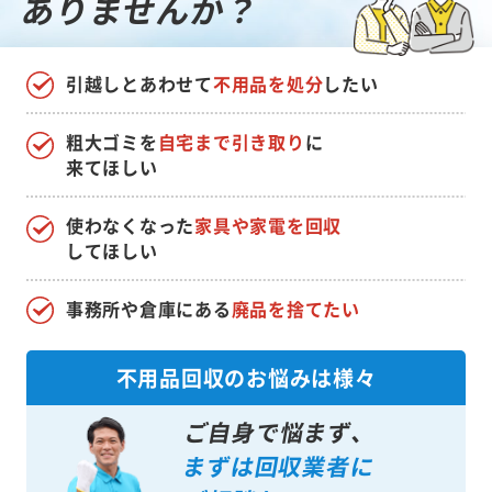
ありませんか？
引越しとあわせて
不用品を処分
したい
粗大ゴミを
自宅まで引き取り
に
来てほしい
使わなくなった
家具や家電を回収
してほしい
事務所や倉庫にある
廃品を捨てたい
不用品回収のお悩みは様々
ご自身で悩まず、
まずは回収業者に