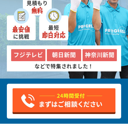
見積もり
無料
最短
最安値
即日対応
に挑戦
フジテレビ
朝日新聞
神奈川新聞
などで特集されました！