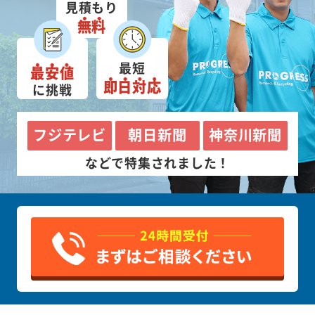
見積もり
無料
最短
最安値
即日対応
に挑戦
フジテレビ
朝日新聞
神奈川新聞
などで特集されました！