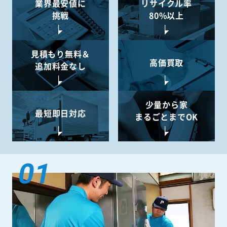
業界最安値に
リサイクル率
挑戦
80%以上
見積もり無料＆
高価買取
追加料金なし
少量から
家
最短即日対応
まるごとまでOK