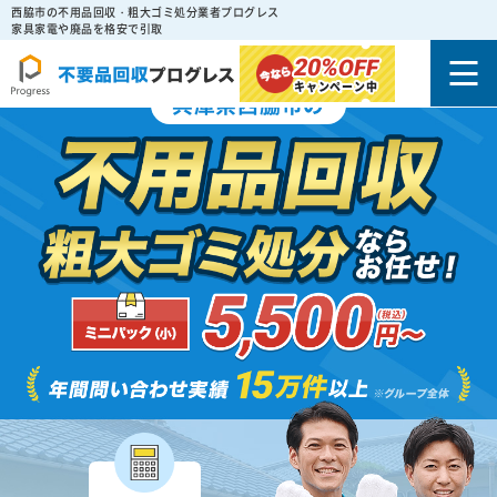
西脇市の不用品回収・粗大ゴミ処分業者プログレス
家具家電や廃品を格安で引取
20%
OFF
キャンペーン中
兵庫県西脇市の