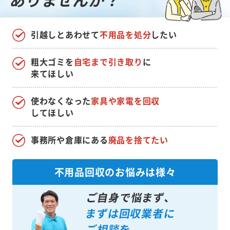
引越しとあわせて
不用品を処分
したい
粗大ゴミを
自宅まで引き取り
に
来てほしい
使わなくなった
家具や家電を回収
してほしい
事務所や倉庫にある
廃品を捨てたい
不用品回収のお悩みは様々
ご自身で悩まず、
まずは回収業者に
ご相談を。