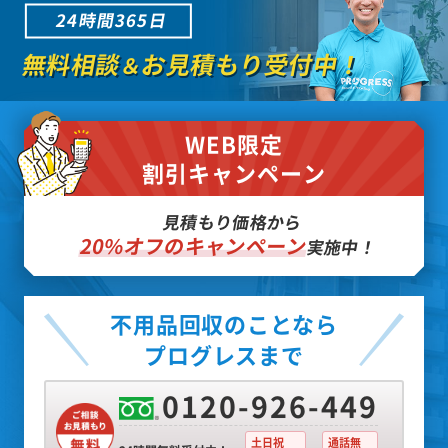
24時間365日
無料相談
お見積もり受付中！
＆
WEB限定
割引キャンペーン
見積もり価格から
20%オフのキャンペーン
実施中！
不用品回収のことなら
プログレスまで
0120-926-449
土日祝
通話無