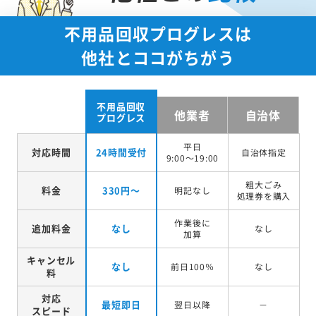
不用品回収プログレスは
他社とココがちがう
不用品回収
他業者
自治体
プログレス
平日
対応時間
24時間受付
自治体指定
9:00～19:00
粗大ごみ
料金
330円～
明記なし
処理券を
購入
作業後に
追加料金
なし
なし
加算
キャンセル
なし
前日100％
なし
料
対応
最短即日
翌日以降
－
スピード