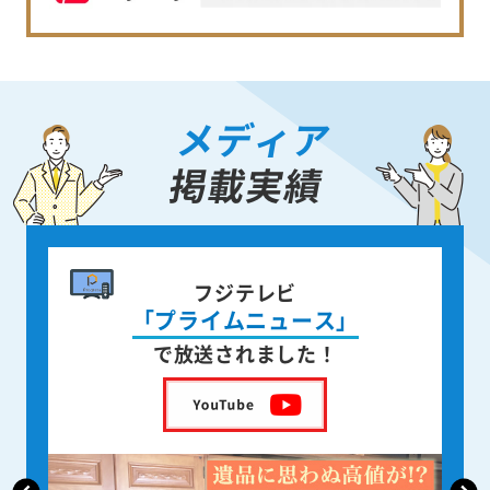
メディア
掲載実績
フジテレビ
「プライムニュース」
亡くな
で放送されました！
を出