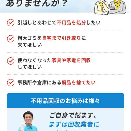
ありませんか？
引越しとあわせて
不用品を処分
したい
粗大ゴミを
自宅まで引き取り
に
来てほしい
使わなくなった
家具や家電を回収
してほしい
事務所や倉庫にある
廃品を捨てたい
不用品回収のお悩みは様々
ご自身で悩まず、
まずは回収業者に