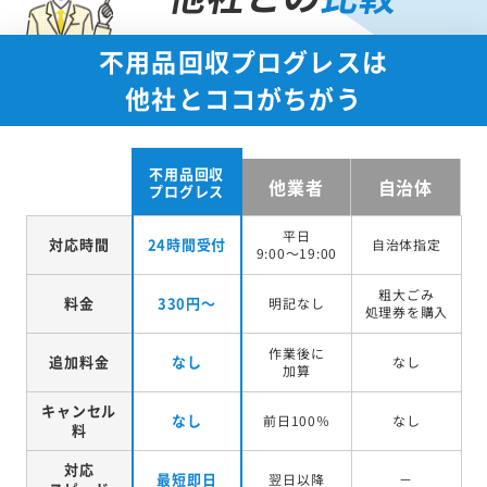
不用品回収プログレスは
他社とココがちがう
不用品回収
他業者
自治体
プログレス
平日
対応時間
24時間受付
自治体指定
9:00～19:00
粗大ごみ
料金
330円～
明記なし
処理券を
購入
作業後に
追加料金
なし
なし
加算
キャンセル
なし
前日100％
なし
料
対応
最短即日
翌日以降
－