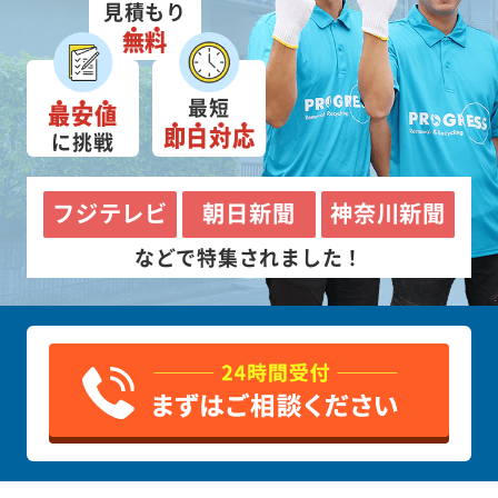
見積もり
無料
最短
最安値
即日対応
に挑戦
フジテレビ
朝日新聞
神奈川新聞
などで特集されました！