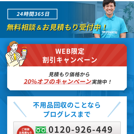
24時間365日
無料相談
お見積もり受付中！
＆
WEB限定
割引キャンペーン
見積もり価格から
20%オフのキャンペーン
実施中！
不用品回収のことなら
プログレスまで
0120-926-449