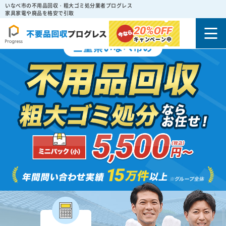
いなべ市の不用品回収・粗大ゴミ処分業者プログレス
家具家電や廃品を格安で引取
20%
OFF
キャンペーン中
三重県いなべ市の