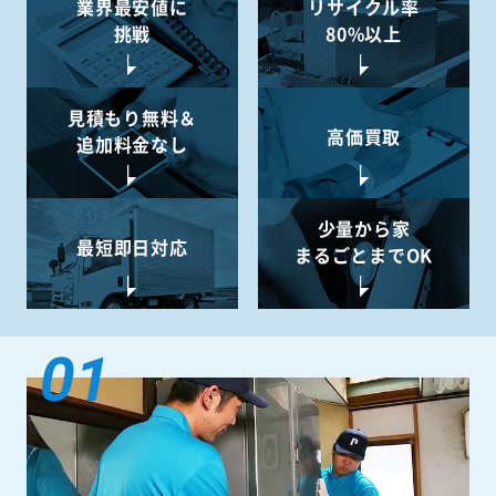
業界最安値に
リサイクル率
挑戦
80%以上
見積もり無料＆
高価買取
追加料金なし
少量から
家
最短即日対応
まるごとまでOK