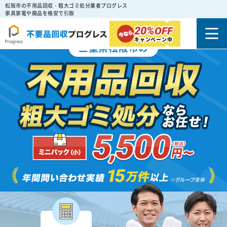
松阪市の不用品回収・粗大ゴミ処分業者プログレス
家具家電や廃品を格安で引取
20%
OFF
キャンペーン中
三重県松阪市の