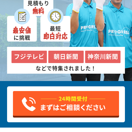
見積もり
無料
最短
最安値
即日対応
に挑戦
フジテレビ
朝日新聞
神奈川新聞
などで特集されました！