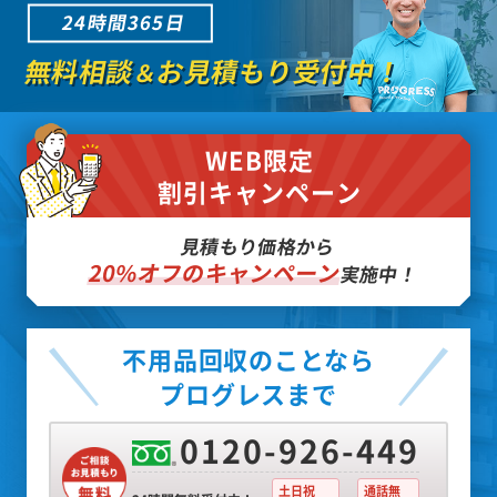
24時間365日
無料相談
お見積もり受付中！
＆
WEB限定
割引キャンペーン
見積もり価格から
20%オフのキャンペーン
実施中！
不用品回収のことなら
プログレスまで
0120-926-449
土日祝
通話無