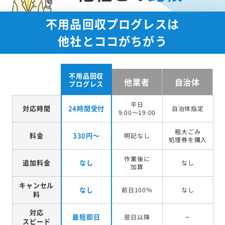
不用品回収プログレスは
他社とココがちがう
不用品回収
他業者
自治体
プログレス
平日
対応時間
24時間受付
自治体指定
9:00～19:00
粗大ごみ
料金
330円～
明記なし
処理券を
購入
作業後に
追加料金
なし
なし
加算
キャンセル
なし
前日100％
なし
料
対応
最短即日
翌日以降
－
スピード