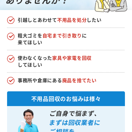
引越しとあわせて
不用品を処分
したい
粗大ゴミを
自宅まで引き取り
に
来てほしい
使わなくなった
家具や家電を回収
してほしい
事務所や倉庫にある
廃品を捨てたい
不用品回収のお悩みは様々
ご自身で悩まず、
まずは回収業者に
ご相談を。