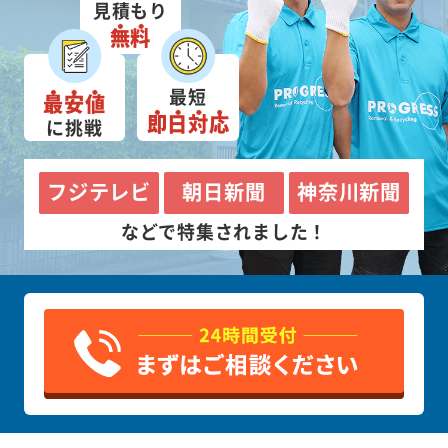
見積もり
無料
最短
最安値
即日対応
に挑戦
フジテレビ
朝日新聞
神奈川新聞
などで特集されました！