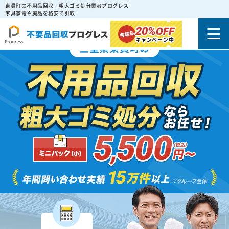
東員町の不用品回収・粗大ゴミ処分業者プログレス
家具家電や廃品を格安で引取
20%
OFF
キャンペーン中
三重県東員町の