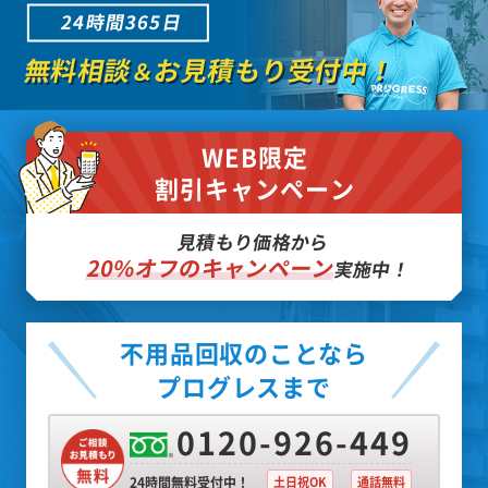
24時間365日
無料相談
お見積もり受付中！
＆
WEB限定
割引キャンペーン
見積もり価格から
20%オフのキャンペーン
実施中！
不用品回収のことなら
プログレスまで
0120-926-449
24時間無料受付中！
土日祝OK
通話無料