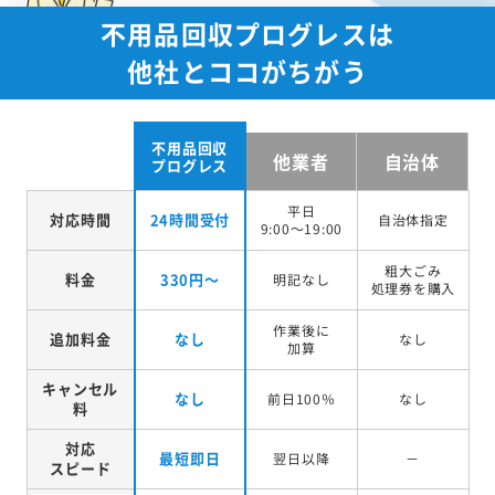
不用品回収プログレスは
他社とココがちがう
不用品回収
他業者
自治体
プログレス
平日
対応時間
24時間受付
自治体指定
9:00～19:00
粗大ごみ
料金
330円～
明記なし
処理券を
購入
作業後に
追加料金
なし
なし
加算
キャンセル
なし
前日100％
なし
料
対応
最短即日
翌日以降
－
スピード