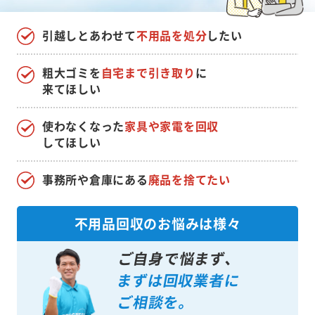
引越しとあわせて
不用品を処分
したい
粗大ゴミを
自宅まで引き取り
に
来てほしい
使わなくなった
家具や家電を回収
してほしい
事務所や倉庫にある
廃品を捨てたい
不用品回収のお悩みは様々
ご自身で悩まず、
まずは回収業者に
ご相談を。