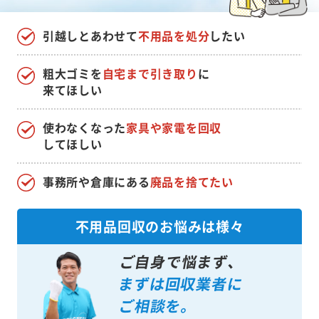
引越しとあわせて
不用品を処分
したい
粗大ゴミを
自宅まで引き取り
に
来てほしい
使わなくなった
家具や家電を回収
してほしい
事務所や倉庫にある
廃品を捨てたい
不用品回収のお悩みは様々
ご自身で悩まず、
まずは回収業者に
ご相談を。