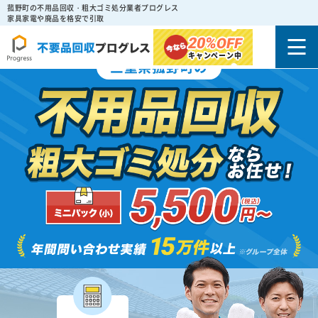
菰野町の不用品回収・粗大ゴミ処分業者プログレス
家具家電や廃品を格安で引取
20%
OFF
キャンペーン中
三重県菰野町の