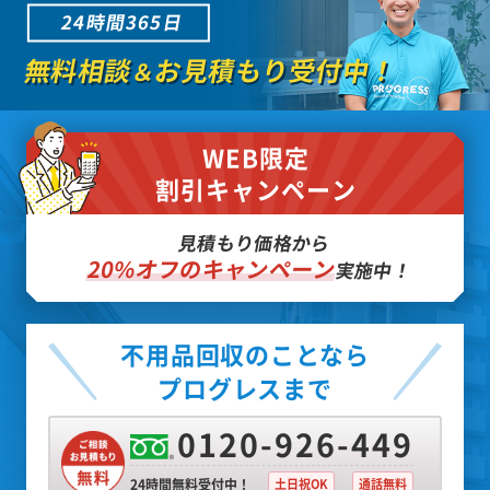
24時間365日
無料相談
お見積もり受付中！
＆
WEB限定
割引キャンペーン
見積もり価格から
20%オフのキャンペーン
実施中！
不用品回収のことなら
プログレスまで
0120-926-449
24時間無料受付中！
土日祝OK
通話無料