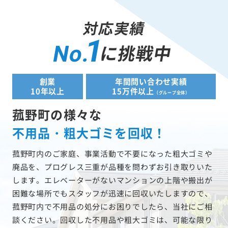
対応実績
1
に挑戦中
No.
創業
年間問い合わせ実績
10年以上
15万件以上
（グループ全体）
菰野町の様々な
不用品・粗大ゴミを回収！
菰野町内のご家庭、事業活動で不要になった粗大ゴミや
廃品を、プログレス三重が品種を問わずお引き取りいた
します。エレベーターがないマンションの上階や搬出が
困難な場所でもスタッフが迅速に回収いたしますので、
菰野町内で不用品の処分にお困りでしたら、当社にご相
談ください。回収した不用品や粗大ゴミは、可能な限り