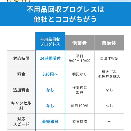
不用品回収プログレスは
他社とココがちがう
不用品回収
他業者
自治体
プログレス
平日
対応時間
24時間受付
自治体指定
9:00～19:00
粗大ごみ
料金
330円～
明記なし
処理券を
購入
作業後に
追加料金
なし
なし
加算
キャンセル
なし
前日100％
なし
料
対応
最短即日
翌日以降
－
スピード