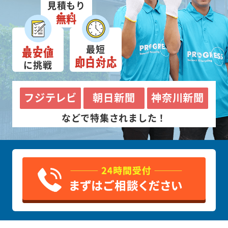
見積もり
無料
最短
最安値
即日対応
に挑戦
フジテレビ
朝日新聞
神奈川新聞
などで特集されました！