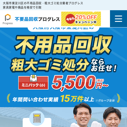
大阪市東淀川区の不用品回収・粗大ゴミ処分業者プログレス
家具家電や廃品を格安で引取
20%
OFF
キャンペーン中
大阪府大阪市東淀川区の