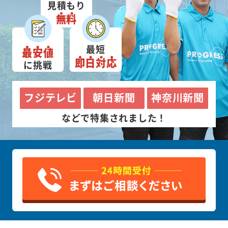
見積もり
無料
最短
最安値
即日対応
に挑戦
フジテレビ
朝日新聞
神奈川新聞
などで特集されました！