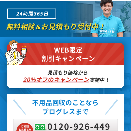
24時間365日
無料相談
お見積もり受付中！
＆
WEB限定
割引キャンペーン
見積もり価格から
20%オフのキャンペーン
実施中！
不用品回収のことなら
プログレスまで
0120-926-449