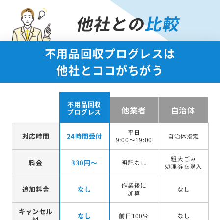
他社との
比較
不用品回収プログレスは
他社とココがちがう
不用品回収
他業者
自治体
プログレス
平日
対応時間
24時間受付
自治体指定
9:00～19:00
粗大ごみ
料金
330円～
明記なし
処理券を
購入
作業後に
追加料金
なし
なし
加算
キャンセル
なし
前日100％
なし
料