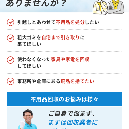
ありませんか？
引越しとあわせて
不用品を処分
したい
粗大ゴミを
自宅まで引き取り
に
来てほしい
使わなくなった
家具や家電を回収
してほしい
事務所や倉庫にある
廃品を捨てたい
不用品回収のお悩みは様々
ご自身で悩まず、
まずは回収業者に