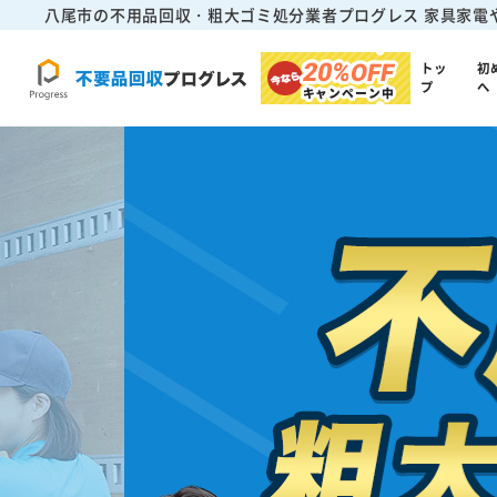
八尾市の不用品回収・粗大ゴミ処分業者プログレス
家具家電
20%
OFF
トッ
初
プ
へ
キャンペーン中