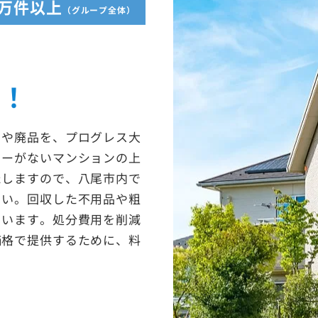
5万件以上
（グループ全体）
収！
ミや廃品を、プログレス大
ターがないマンションの上
たしますので、八尾市内で
さい。回収した不用品や粗
ています。処分費用を削減
価格で提供するために、料