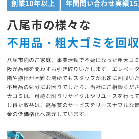
創業
10年以上
年間問い合わせ実績
1
八尾市の様々な
不用品・粗大ゴミを回
八尾市内のご家庭、事業活動で不要になった粗大ゴ
阪が品種を問わずお引き取りいたします。エレベー
階や搬出が困難な場所でもスタッフが迅速に回収い
不用品の処分にお困りでしたら、当社にご相談くだ
大ゴミは、可能な限りリサイクルやリユースを行っ
し得た収益は、高品質のサービスをリーズナブルな
金の低価格化へ還元しています。