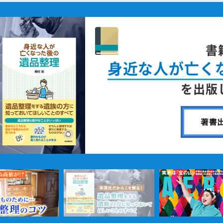
書
身近な人が
亡く
を出版