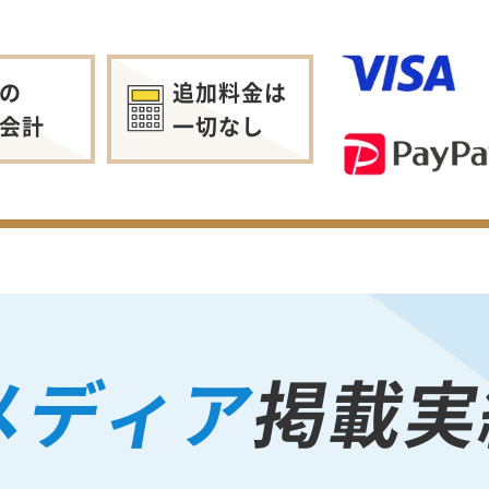
の
追加料金は
会計
一切なし
メディア
掲載実