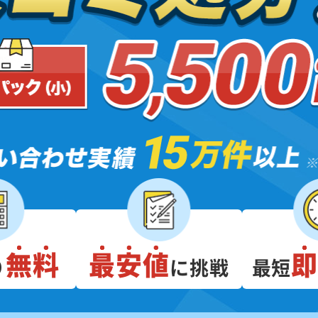
無料
最安値
り
に挑戦
最短