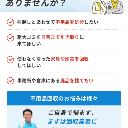
ありませんか？
引越しとあわせて
不用品を処分
したい
粗大ゴミを
自宅まで引き取り
に
来てほしい
使わなくなった
家具や家電を回収
してほしい
事務所や倉庫にある
廃品を捨てたい
不用品回収のお悩みは様々
ご自身で悩まず、
まずは回収業者に