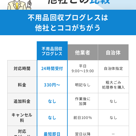
不用品回収プログレスは
他社とココがちがう
不用品回収
他業者
自治体
プログレス
平日
対応時間
24時間受付
自治体指定
9:00～19:00
粗大ごみ
料金
330円～
明記なし
処理券を
購入
作業後に
追加料金
なし
なし
加算
キャンセル
なし
前日100％
なし
料
対応
最短即日
翌日以降
－