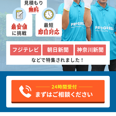
見積もり
無料
最短
最安値
即日対応
に挑戦
フジテレビ
朝日新聞
神奈川新聞
などで特集されました！