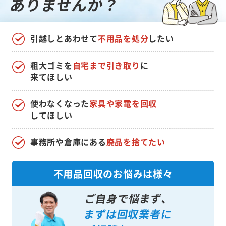
ありませんか？
引越しとあわせて
不用品を処分
したい
粗大ゴミを
自宅まで引き取り
に
来てほしい
使わなくなった
家具や家電を回収
してほしい
事務所や倉庫にある
廃品を捨てたい
不用品回収のお悩みは様々
ご自身で悩まず、
まずは回収業者に