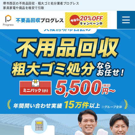
堺市西区の不用品回収・粗大ゴミ処分業者プログレス
家具家電や廃品を格安で引取
20%
OFF
キャンペーン中
大阪府堺市西区の