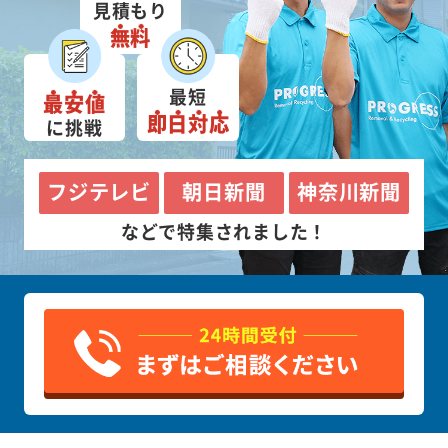
見積もり
無料
最短
最安値
即日対応
に挑戦
フジテレビ
朝日新聞
神奈川新聞
などで特集されました！