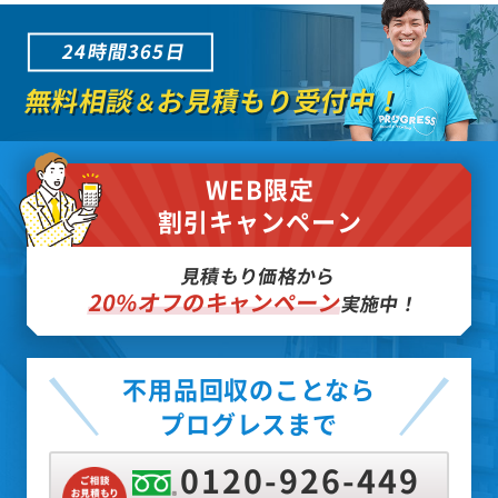
24時間365日
無料相談
お見積もり受付中！
＆
WEB限定
割引キャンペーン
見積もり価格から
20%オフのキャンペーン
実施中！
不用品回収のことなら
プログレスまで
0120-926-449