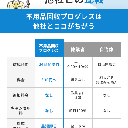
不用品回収プログレスは
他社とココがちがう
不用品回収
他業者
自治体
プログレス
平日
対応時間
24時間受付
自治体指定
9:00～19:00
粗大ごみ
料金
330円～
明記なし
処理券を
購入
作業後に
追加料金
なし
なし
加算
キャンセル
なし
前日100％
なし
料
対応
最短即日
翌日以降
－