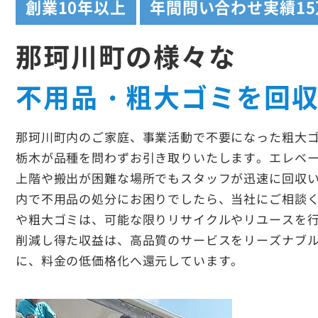
創業
10年以上
年間問い合わせ実績
1
那珂川町の様々な
不用品・粗大ゴミを回
那珂川町内のご家庭、事業活動で不要になった粗大
栃木が品種を問わずお引き取りいたします。エレベ
上階や搬出が困難な場所でもスタッフが迅速に回収
内で不用品の処分にお困りでしたら、当社にご相談
や粗大ゴミは、可能な限りリサイクルやリユースを
削減し得た収益は、高品質のサービスをリーズナブ
に、料金の低価格化へ還元しています。