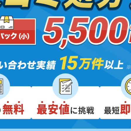
無料
最安値
り
に挑戦
最短