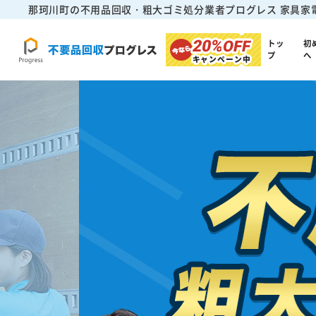
那珂川町の不用品回収・粗大ゴミ処分業者プログレス
家具家
20%
OFF
トッ
初
プ
へ
キャンペーン中