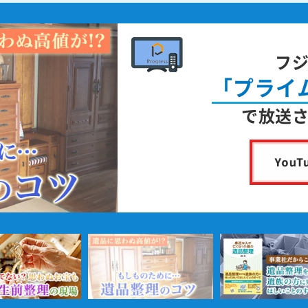
フ
「プライ
で放送