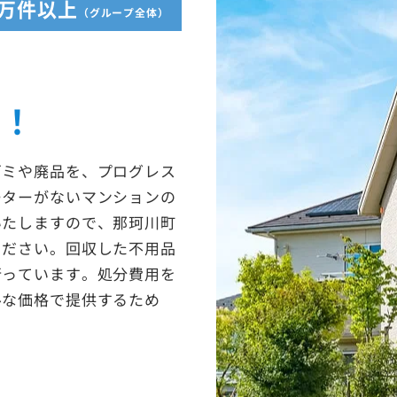
5万件以上
（グループ全体）
収！
ゴミや廃品を、プログレス
ーターがないマンションの
いたしますので、那珂川町
ください。回収した不用品
行っています。処分費用を
ルな価格で提供するため