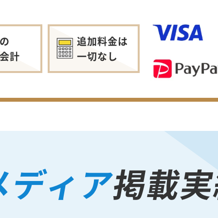
の
追加料金は
会計
一切なし
メディア
掲載実