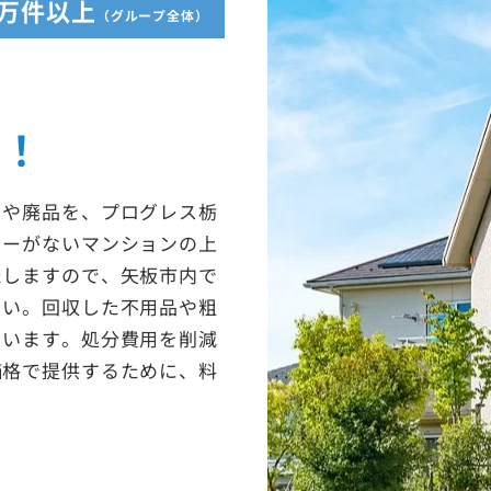
5万件以上
（グループ全体）
収！
ミや廃品を、プログレス栃
ターがないマンションの上
たしますので、矢板市内で
さい。回収した不用品や粗
ています。処分費用を削減
価格で提供するために、料