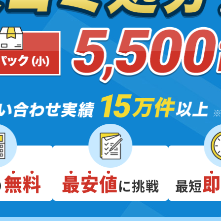
無料
最安値
り
に挑戦
最短