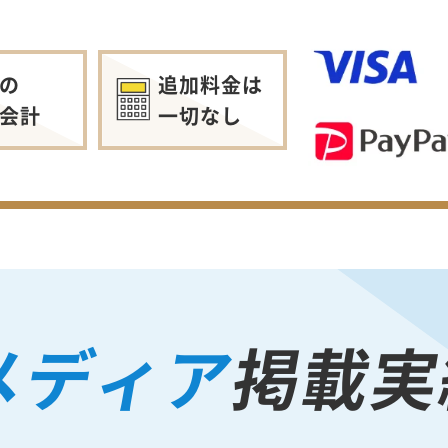
の
追加料金は
会計
一切なし
メディア
掲載実