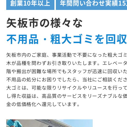
創業
10年以上
年間問い合わせ実績
1
矢板市の様々な
不用品・粗大ゴミを回
矢板市内のご家庭、事業活動で不要になった粗大ゴ
木が品種を問わずお引き取りいたします。エレベー
階や搬出が困難な場所でもスタッフが迅速に回収い
不用品の処分にお困りでしたら、当社にご相談くだ
大ゴミは、可能な限りリサイクルやリユースを行っ
し得た収益は、高品質のサービスをリーズナブルな
金の低価格化へ還元しています。