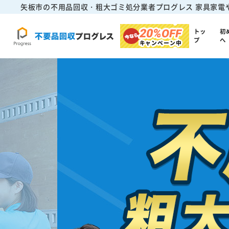
矢板市の不用品回収・粗大ゴミ処分業者プログレス
家具家電
20%
OFF
トッ
初
プ
へ
キャンペーン中