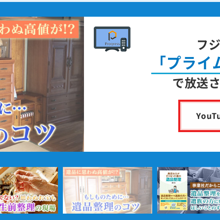
フ
「プライ
で放送