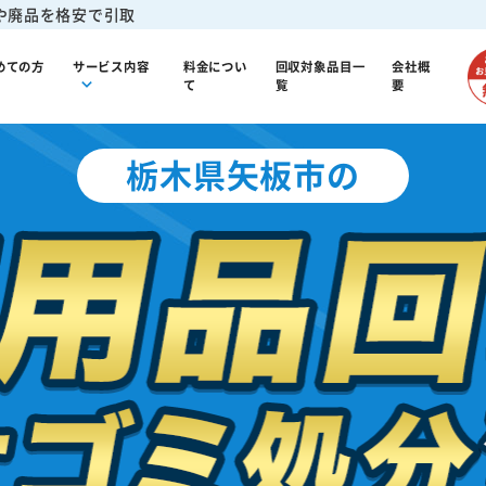
や廃品を格安で引取
めての方
サービス内容
料金につい
回収対象品目一
会社概
て
覧
要
栃木県矢板市の