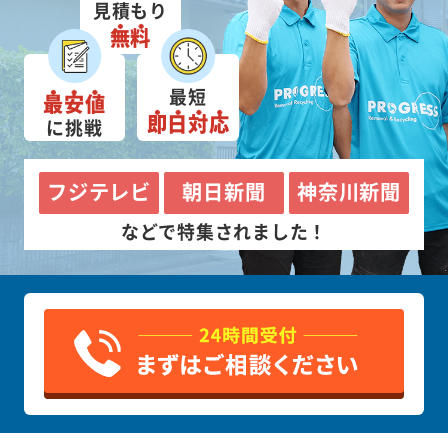
見積もり
無料
最短
最安値
即日対応
に挑戦
フジテレビ
朝日新聞
神奈川新聞
などで特集されました！