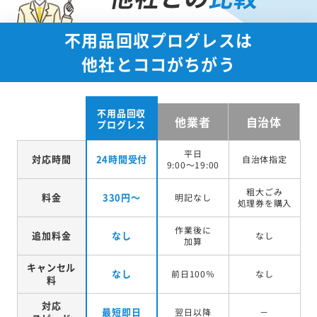
不用品回収プログレスは
他社とココがちがう
不用品回収
他業者
自治体
プログレス
平日
対応時間
24時間受付
自治体指定
9:00～19:00
粗大ごみ
料金
330円～
明記なし
処理券を
購入
作業後に
追加料金
なし
なし
加算
キャンセル
なし
前日100％
なし
料
対応
最短即日
翌日以降
－