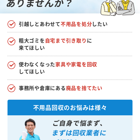
ありませんか？
引越しとあわせて
不用品を処分
したい
粗大ゴミを
自宅まで引き取り
に
来てほしい
使わなくなった
家具や家電を回収
してほしい
事務所や倉庫にある
廃品を捨てたい
不用品回収のお悩みは様々
ご自身で悩まず、
まずは回収業者に