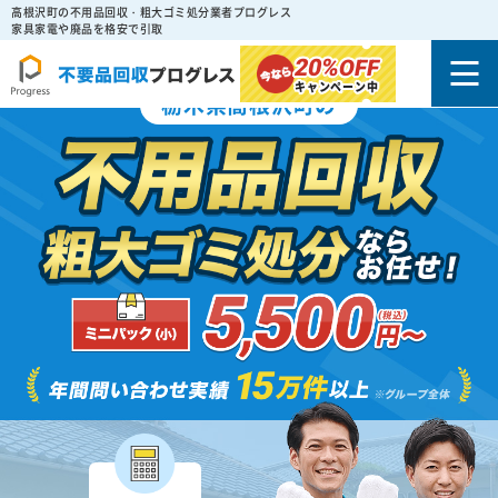
高根沢町の不用品回収・粗大ゴミ処分業者プログレス
家具家電や廃品を格安で引取
20%
OFF
キャンペーン中
栃木県高根沢町の