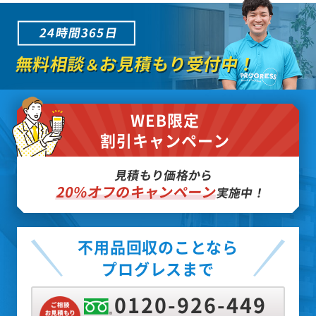
24時間365日
無料相談
お見積もり受付中！
＆
WEB限定
割引キャンペーン
見積もり価格から
20%オフのキャンペーン
実施中！
不用品回収のことなら
プログレスまで
0120-926-449