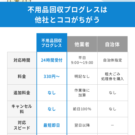
不用品回収プログレスは
他社とココがちがう
不用品回収
他業者
自治体
プログレス
平日
対応時間
24時間受付
自治体指定
9:00～19:00
粗大ごみ
料金
330円～
明記なし
処理券を
購入
作業後に
追加料金
なし
なし
加算
キャンセル
なし
前日100％
なし
料
対応
最短即日
翌日以降
－
スピード