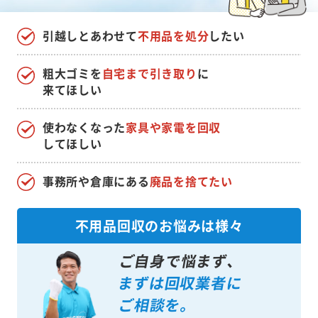
引越しとあわせて
不用品を処分
したい
粗大ゴミを
自宅まで引き取り
に
来てほしい
使わなくなった
家具や家電を回収
してほしい
事務所や倉庫にある
廃品を捨てたい
不用品回収のお悩みは様々
ご自身で悩まず、
まずは回収業者に
ご相談を。