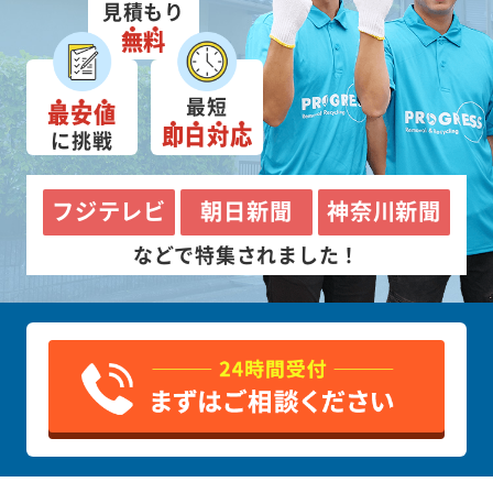
見積もり
無料
最短
最安値
即日対応
に挑戦
フジテレビ
朝日新聞
神奈川新聞
などで特集されました！