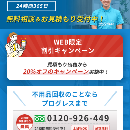
24時間365日
無料相談
お見積もり受付中！
＆
WEB限定
割引キャンペーン
見積もり価格から
20%オフのキャンペーン
実施中！
不用品回収のことなら
プログレスまで
0120-926-449
24時間無料受付中！
土日祝OK
通話無料