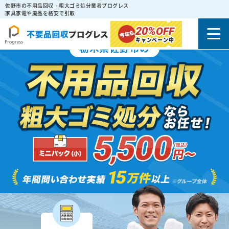
佐野市の不用品回収・粗大ゴミ処分業者プログレス
家具家電や廃品を格安で引取
20%
OFF
キャンペーン中
栃木県佐野市の