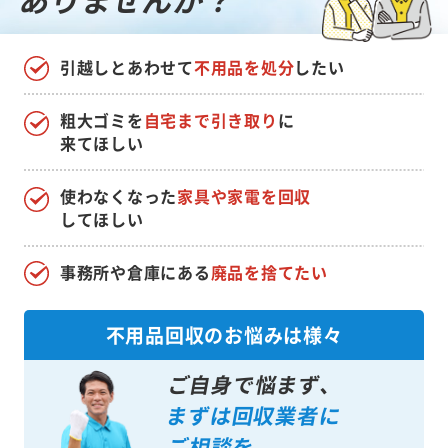
引越しとあわせて
不用品を処分
したい
粗大ゴミを
自宅まで引き取り
に
来てほしい
使わなくなった
家具や家電を回収
してほしい
事務所や倉庫にある
廃品を捨てたい
不用品回収のお悩みは様々
ご自身で悩まず、
まずは回収業者に
ご相談を。