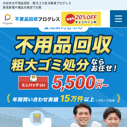
刈谷市の不用品回収・粗大ゴミ処分業者プログレス
家具家電や廃品を格安で引取
20%
OFF
キャンペーン中
愛知県刈谷市の