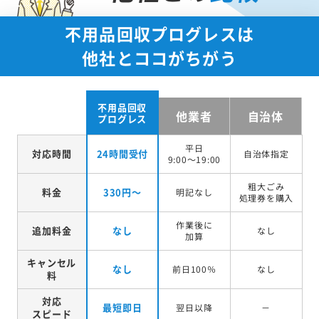
不用品回収プログレスは
他社とココがちがう
不用品回収
他業者
自治体
プログレス
平日
対応時間
24時間受付
自治体指定
9:00～19:00
粗大ごみ
料金
330円～
明記なし
処理券を
購入
作業後に
追加料金
なし
なし
加算
キャンセル
なし
前日100％
なし
料
対応
最短即日
翌日以降
－
スピード