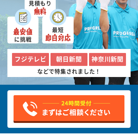
見積もり
無料
最短
最安値
即日対応
に挑戦
フジテレビ
朝日新聞
神奈川新聞
などで特集されました！