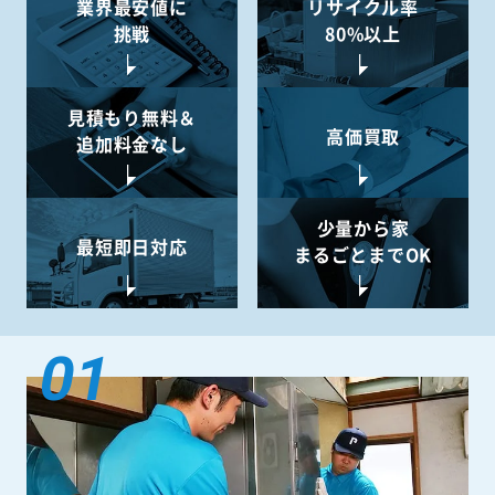
業界最安値に
リサイクル率
挑戦
80%以上
見積もり無料＆
高価買取
追加料金なし
少量から
家
最短即日対応
まるごとまでOK