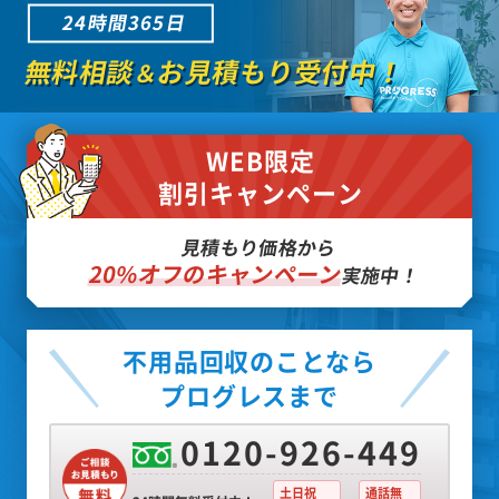
24時間365日
無料相談
お見積もり受付中！
＆
WEB限定
割引キャンペーン
見積もり価格から
20%オフのキャンペーン
実施中！
不用品回収のことなら
プログレスまで
0120-926-449
土日祝
通話無