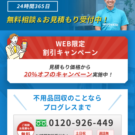
24時間365日
無料相談
お見積もり受付中！
＆
WEB限定
割引キャンペーン
見積もり価格から
20%オフのキャンペーン
実施中！
不用品回収のことなら
プログレスまで
0120-926-449
土日祝
通話無