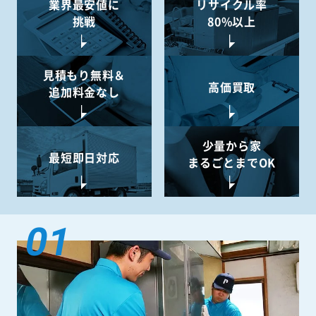
業界最安値に
リサイクル率
挑戦
80%以上
見積もり無料＆
高価買取
追加料金なし
少量から
家
最短即日対応
まるごとまでOK