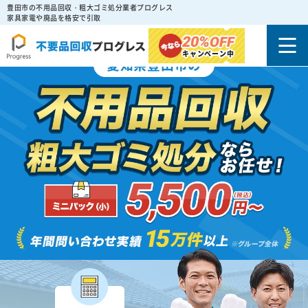
豊田市の不用品回収・粗大ゴミ処分業者プログレス
家具家電や廃品を格安で引取
20%
OFF
キャンペーン中
愛知県豊田市の