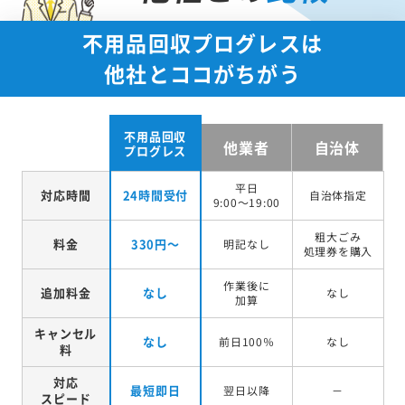
不用品回収プログレスは
他社とココがちがう
不用品回収
他業者
自治体
プログレス
平日
対応時間
24時間受付
自治体指定
9:00～19:00
粗大ごみ
料金
330円～
明記なし
処理券を
購入
作業後に
追加料金
なし
なし
加算
キャンセル
なし
前日100％
なし
料
対応
最短即日
翌日以降
－
スピード