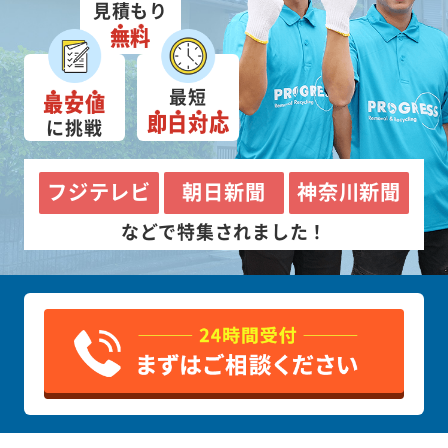
見積もり
無料
最短
最安値
即日対応
に挑戦
フジテレビ
朝日新聞
神奈川新聞
などで特集されました！