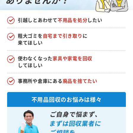
引越しとあわせて
不用品を処分
したい
粗大ゴミを
自宅まで引き取り
に
来てほしい
使わなくなった
家具や家電を回収
してほしい
事務所や倉庫にある
廃品を捨てたい
不用品回収のお悩みは様々
ご自身で悩まず、
まずは回収業者に
ご相談を。