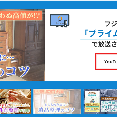
フ
「プライ
で放送