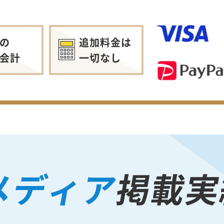
の
追加料金は
会計
一切なし
メディア
掲載実