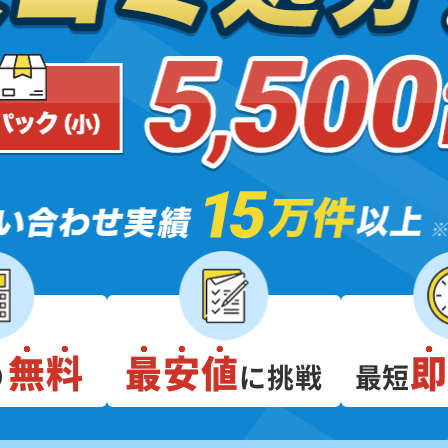
無料
最安値
り
に挑戦
最短