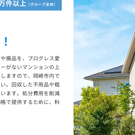
5万件以上
（グループ全体）
収！
ミや廃品を、プログレス愛
ターがないマンションの上
たしますので、岡崎市内で
さい。回収した不用品や粗
ています。処分費用を削減
価格で提供するために、料