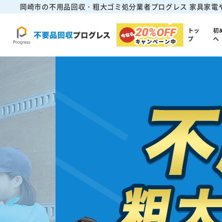
岡崎市の不用品回収・粗大ゴミ処分業者プログレス
家具家電
20%
OFF
トッ
初
プ
へ
キャンペーン中