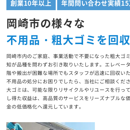
創業
10年以上
年間問い合わせ実績
1
岡崎市の様々な
不用品・粗大ゴミを回
岡崎市内のご家庭、事業活動で不要になった粗大ゴ
知が品種を問わずお引き取りいたします。エレベー
階や搬出が困難な場所でもスタッフが迅速に回収い
不用品の処分にお困りでしたら、当社にご相談くだ
大ゴミは、可能な限りリサイクルやリユースを行っ
し得た収益は、高品質のサービスをリーズナブルな
金の低価格化へ還元しています。