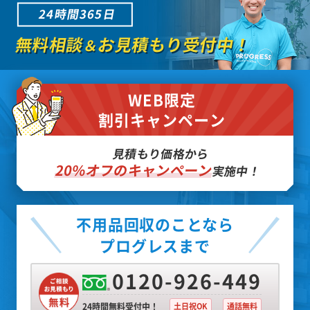
24時間365日
無料相談
お見積もり受付中！
＆
WEB限定
割引キャンペーン
見積もり価格から
20%オフのキャンペーン
実施中！
不用品回収のことなら
プログレスまで
0120-926-449
24時間無料受付中！
土日祝OK
通話無料