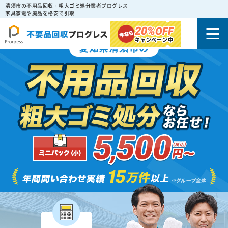
清須市の不用品回収・粗大ゴミ処分業者プログレス
家具家電や廃品を格安で引取
20%
OFF
キャンペーン中
愛知県清須市の