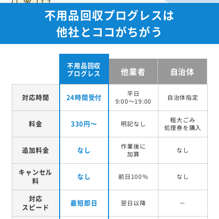
不用品回収プログレスは
他社とココがちがう
不用品回収
他業者
自治体
プログレス
平日
対応時間
24時間受付
自治体指定
9:00～19:00
粗大ごみ
料金
330円～
明記なし
処理券を
購入
作業後に
追加料金
なし
なし
加算
キャンセル
なし
前日100％
なし
料
対応
最短即日
翌日以降
－
スピード