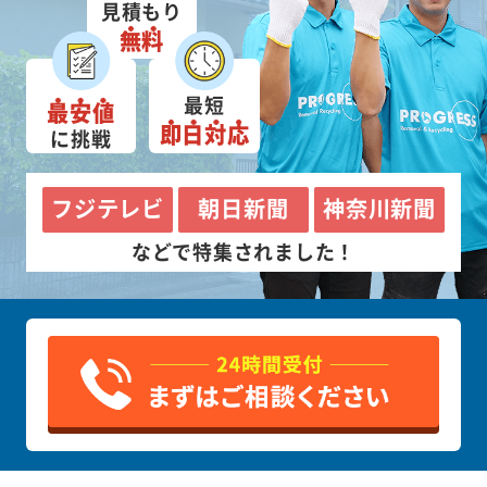
見積もり
無料
最短
最安値
即日対応
に挑戦
フジテレビ
朝日新聞
神奈川新聞
などで特集されました！