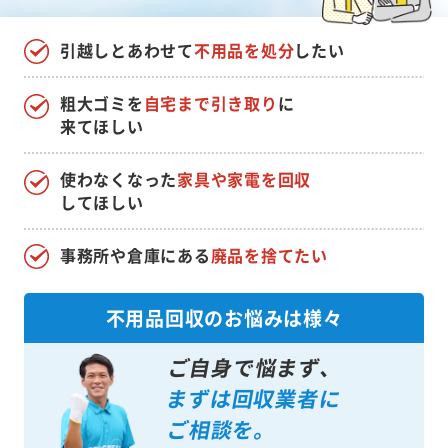
引越しとあわせて
不用品を処分
したい
粗大ゴミを
自宅まで引き取り
に
来てほしい
使わなくなった
家具や家電を回収
してほしい
事務所や倉庫にある
廃品を捨てたい
不用品回収のお悩みは様々
ご自身で悩まず、
まずは回収業者に
ご相談を。