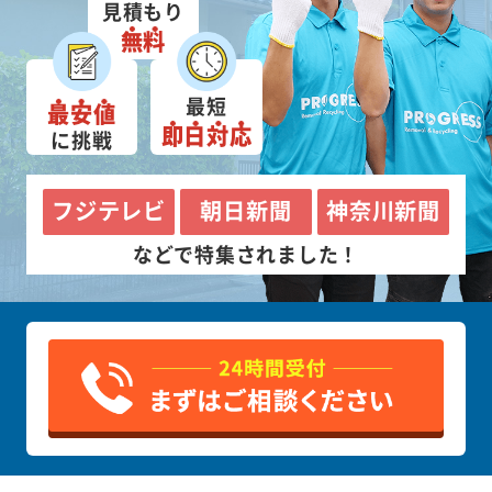
見積もり
無料
最短
最安値
即日対応
に挑戦
フジテレビ
朝日新聞
神奈川新聞
などで特集されました！