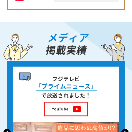
メディア
掲載実績
書籍出版
身近な人が
」
亡くなった後の遺品整理
を出版しました！