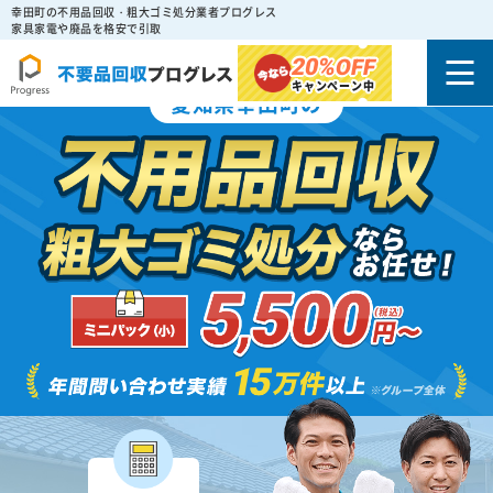
幸田町の不用品回収・粗大ゴミ処分業者プログレス
家具家電や廃品を格安で引取
20%
OFF
キャンペーン中
愛知県幸田町の