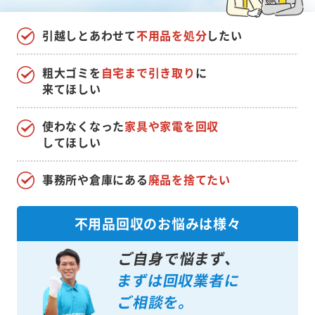
引越しとあわせて
不用品を処分
したい
粗大ゴミを
自宅まで引き取り
に
来てほしい
使わなくなった
家具や家電を回収
してほしい
事務所や倉庫にある
廃品を捨てたい
不用品回収のお悩みは様々
ご自身で悩まず、
まずは回収業者に
ご相談を。