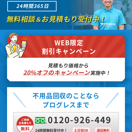
24時間365日
無料相談
お見積もり受付中！
＆
WEB限定
割引キャンペーン
見積もり価格から
20%オフのキャンペーン
実施中！
不用品回収のことなら
プログレスまで
0120-926-449
24時間無料受付中！
土日祝OK
通話無料