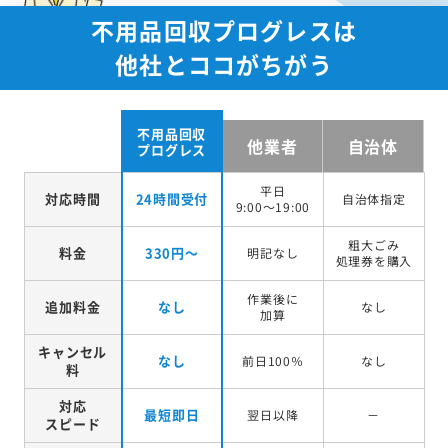
不用品回収プログレスは
他社とココがちがう
不用品回収
他業者
自治体
プログレス
平日
対応時間
24時間受付
自治体指定
9:00～19:00
粗大ごみ
料金
330円～
明記なし
処理券を
購入
作業後に
追加料金
なし
なし
加算
キャンセル
なし
前日100％
なし
料
対応
最短即日
翌日以降
－
スピード