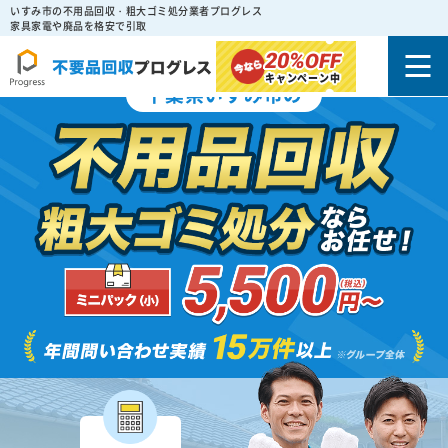
いすみ市の不用品回収・粗大ゴミ処分業者プログレス
家具家電や廃品を格安で引取
20%
OFF
キャンペーン中
千葉県いすみ市の