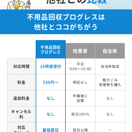
不用品回収プログレスは
他社とココがちがう
不用品回収
他業者
自治体
プログレス
平日
対応時間
24時間受付
自治体指定
9:00～19:00
粗大ごみ
料金
330円～
明記なし
処理券を
購入
作業後に
追加料金
なし
なし
加算
キャンセル
なし
前日100％
なし
料
対応
最短即日
翌日以降
－