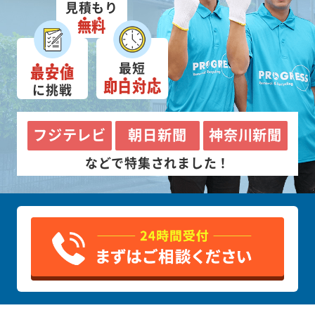
見積もり
無料
最短
最安値
即日対応
に挑戦
フジテレビ
朝日新聞
神奈川新聞
などで特集されました！