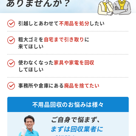
ありませんか？
引越しとあわせて
不用品を処分
したい
粗大ゴミを
自宅まで引き取り
に
来てほしい
使わなくなった
家具や家電を回収
してほしい
事務所や倉庫にある
廃品を捨てたい
不用品回収のお悩みは様々
ご自身で悩まず、
まずは回収業者に