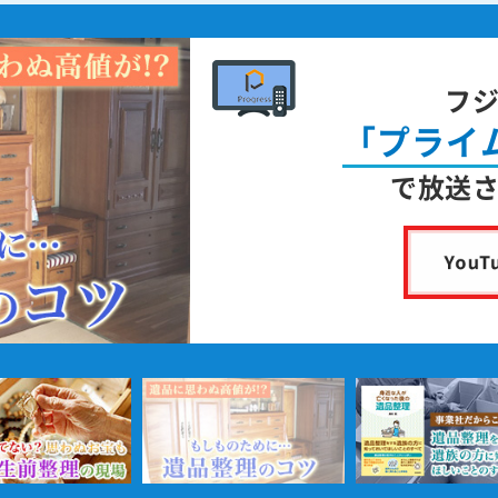
フ
「プライ
で放送