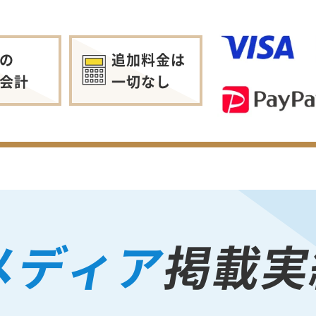
の
追加料金は
会計
一切なし
メディア
掲載実