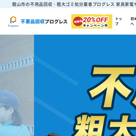
館山市の不用品回収・粗大ゴミ処分業者プログレス
家具家電
20%
OFF
トッ
初
プ
へ
キャンペーン中