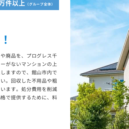
5万件以上
（グループ全体）
収！
ミや廃品を、プログレス千
ターがないマンションの上
たしますので、館山市内で
さい。回収した不用品や粗
ています。処分費用を削減
価格で提供するために、料