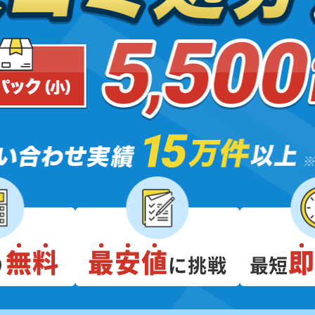
無料
最安値
り
に挑戦
最短