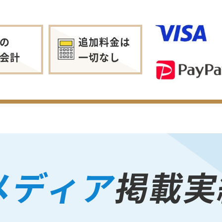
の
追加料金は
会計
一切なし
メディア
掲載実