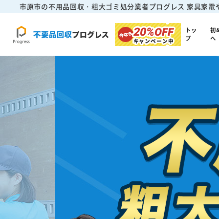
市原市の不用品回収・粗大ゴミ処分業者プログレス
家具家電
20%
OFF
トッ
初
プ
へ
キャンペーン中