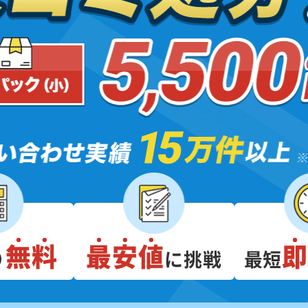
無料
最安値
り
に挑戦
最短