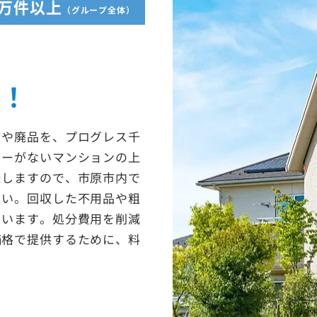
5万件以上
（グループ全体）
収！
ミや廃品を、プログレス千
ターがないマンションの上
たしますので、市原市内で
さい。回収した不用品や粗
ています。処分費用を削減
価格で提供するために、料