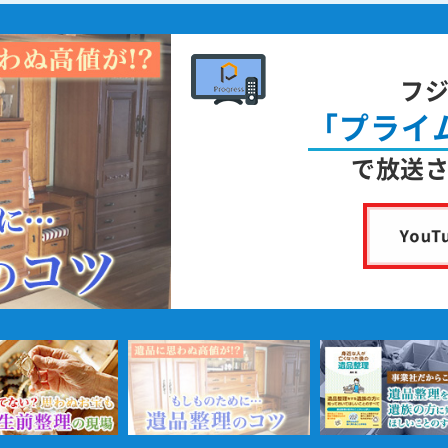
フ
「プライ
で放送