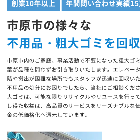
創業
10年以上
年間問い合わせ実績
1
市原市の様々な
不用品・粗大ゴミを回
市原市内のご家庭、事業活動で不要になった粗大ゴ
葉が品種を問わずお引き取りいたします。エレベー
階や搬出が困難な場所でもスタッフが迅速に回収い
不用品の処分にお困りでしたら、当社にご相談くだ
大ゴミは、可能な限りリサイクルやリユースを行っ
し得た収益は、高品質のサービスをリーズナブルな
金の低価格化へ還元しています。