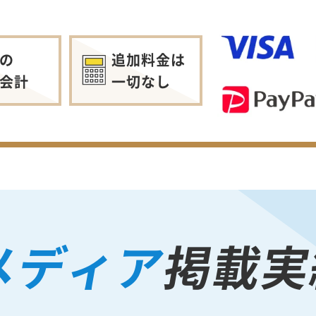
の
追加料金は
会計
一切なし
メディア
掲載実