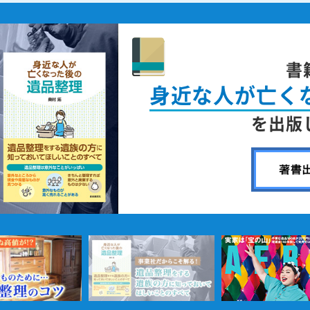
書
身近な人が
亡く
を出版