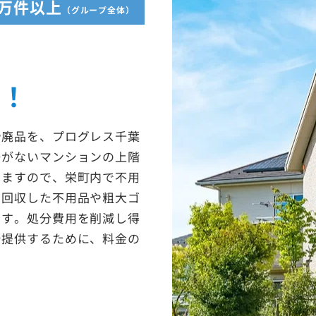
5万件以上
（グループ全体）
収！
や廃品を、プログレス千葉
ーがないマンションの上階
しますので、栄町内で不用
。回収した不用品や粗大ゴ
ます。処分費用を削減し得
で提供するために、料金の