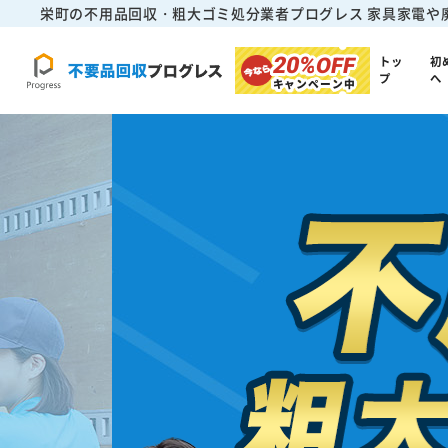
栄町の不用品回収・粗大ゴミ処分業者プログレス
家具家電や
20%
OFF
トッ
初
プ
へ
キャンペーン中