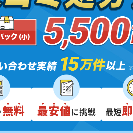
無料
最安値
り
に挑戦
最短