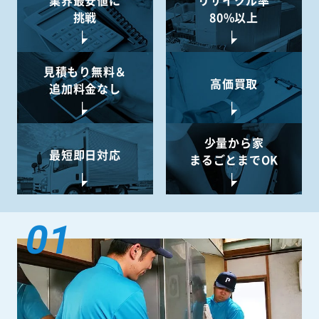
業界最安値に
リサイクル率
挑戦
80%以上
見積もり無料＆
高価買取
追加料金なし
少量から
家
最短即日対応
まるごとまでOK