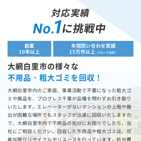
対応実績
1
に挑戦中
No.
創業
年間問い合わせ実績
10年以上
15万件以上
（グループ全体）
大網白里市の様々な
不用品・粗大ゴミを回収！
大網白里市内のご家庭、事業活動で不要になった粗大ゴ
ミや廃品を、プログレス千葉が品種を問わずお引き取り
いたします。エレベーターがないマンションの上階や搬
出が困難な場所でもスタッフが迅速に回収いたしますの
で、大網白里市内で不用品の処分にお困りでしたら、当
社にご相談ください。回収した不用品や粗大ゴミは、可