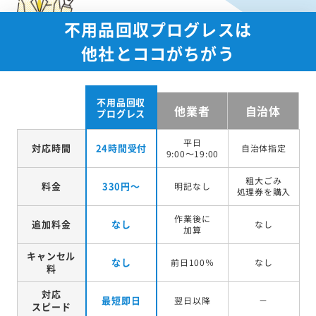
不用品回収プログレスは
他社とココがちがう
不用品回収
他業者
自治体
プログレス
平日
対応時間
24時間受付
自治体指定
9:00～19:00
粗大ごみ
料金
330円～
明記なし
処理券を
購入
作業後に
追加料金
なし
なし
加算
キャンセル
なし
前日100％
なし
料
対応
最短即日
翌日以降
－