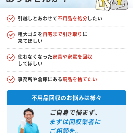
ありませんか？
引越しとあわせて
不用品を処分
したい
粗大ゴミを
自宅まで引き取り
に
来てほしい
使わなくなった
家具や家電を回収
してほしい
事務所や倉庫にある
廃品を捨てたい
不用品回収のお悩みは様々
ご自身で悩まず、
まずは回収業者に