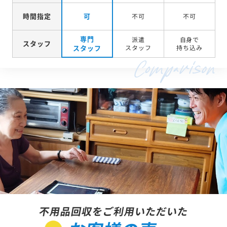
スピード
時間指定
可
不可
不可
専門
派遣
自身で
スタッフ
スタッフ
スタッフ
持ち込み
不用品回収をご利用いただいた