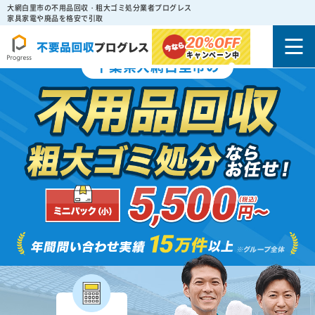
大網白里市の不用品回収・粗大ゴミ処分業者プログレス
家具家電や廃品を格安で引取
20%
OFF
キャンペーン中
千葉県大網白里市の