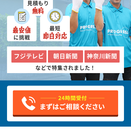
見積もり
無料
最短
最安値
即日対応
に挑戦
フジテレビ
朝日新聞
神奈川新聞
などで特集されました！