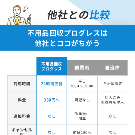
他社との
比較
不用品回収プログレスは
他社とココがちがう
不用品回収
他業者
自治体
プログレス
平日
対応時間
24時間受付
自治体指定
9:00～19:00
粗大ごみ
料金
330円～
明記なし
処理券を
購入
作業後に
追加料金
なし
なし
加算
キャンセル
なし
前日100％
なし
料