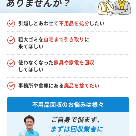
ありませんか？
引越しとあわせて
不用品を処分
したい
粗大ゴミを
自宅まで引き取り
に
来てほしい
使わなくなった
家具や家電を回収
してほしい
事務所や倉庫にある
廃品を捨てたい
不用品回収のお悩みは様々
ご自身で悩まず、
まずは回収業者に