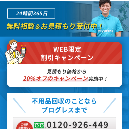
24時間365日
無料相談
お見積もり受付中！
＆
WEB限定
割引キャンペーン
見積もり価格から
20%オフのキャンペーン
実施中！
不用品回収のことなら
プログレスまで
0120-926-449