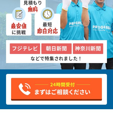
見積もり
無料
最短
最安値
即日対応
に挑戦
フジテレビ
朝日新聞
神奈川新聞
などで特集されました！