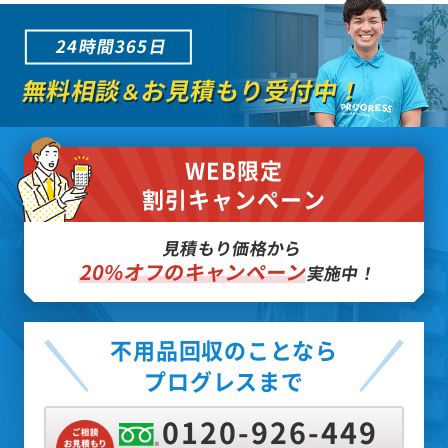
24時間365日
無料相談
お見積もり受付中！
＆
WEB限定
割引キャンペーン
見積もり価格から
20%オフのキャンペーン
実施中！
不用品回収のことなら
プログレスまで
0120-926-449