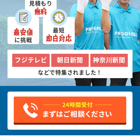
見積もり
無料
最短
最安値
即日対応
に挑戦
フジテレビ
朝日新聞
神奈川新聞
などで特集されました！