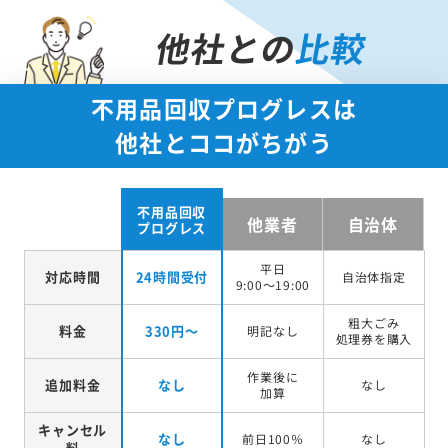
他社との
比較
不用品回収プログレスは
他社とココがちがう
不用品回収
他業者
自治体
プログレス
平日
対応時間
24時間受付
自治体指定
9:00～19:00
粗大ごみ
料金
330円～
明記なし
処理券を
購入
作業後に
追加料金
なし
なし
加算
キャンセル
なし
前日100％
なし
料