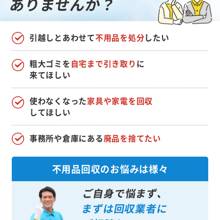
ありませんか？
引越しとあわせて
不用品を処分
したい
粗大ゴミを
自宅まで引き取り
に
来てほしい
使わなくなった
家具や家電を回収
してほしい
事務所や倉庫にある
廃品を捨てたい
不用品回収のお悩みは様々
ご自身で悩まず、
まずは回収業者に