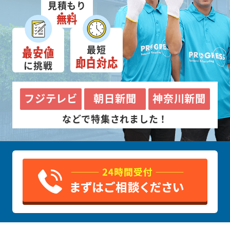
見積もり
無料
最短
最安値
即日対応
に挑戦
フジテレビ
朝日新聞
神奈川新聞
などで特集されました！