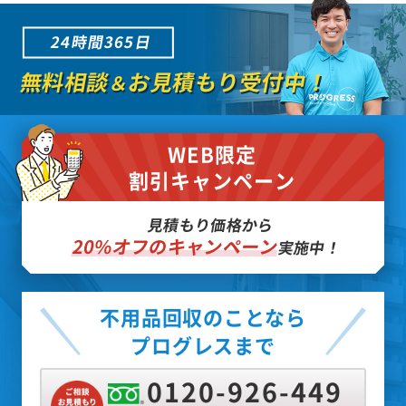
24時間365日
無料相談
お見積もり受付中！
＆
WEB限定
割引キャンペーン
見積もり価格から
20%オフのキャンペーン
実施中！
不用品回収のことなら
プログレスまで
0120-926-449