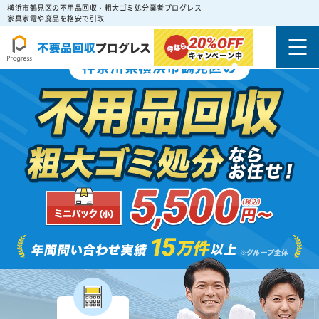
横浜市鶴見区の不用品回収・粗大ゴミ処分業者プログレス
家具家電や廃品を格安で引取
20%
OFF
キャンペーン中
神奈川県横浜市鶴見区の