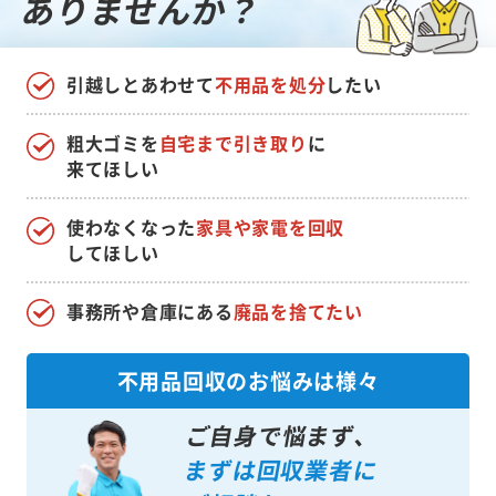
ありませんか？
引越しとあわせて
不用品を処分
したい
粗大ゴミを
自宅まで引き取り
に
来てほしい
使わなくなった
家具や家電を回収
してほしい
事務所や倉庫にある
廃品を捨てたい
不用品回収のお悩みは様々
ご自身で悩まず、
まずは回収業者に