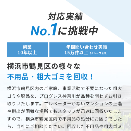
対応実績
1
に挑戦中
No.
創業
年間問い合わせ実績
10年以上
15万件以上
（グループ全体）
横浜市鶴見区の様々な
不用品・粗大ゴミを回収！
横浜市鶴見区内のご家庭、事業活動で不要になった粗大
ゴミや廃品を、プログレス神奈川が品種を問わずお引き
取りいたします。エレベーターがないマンションの上階
や搬出が困難な場所でもスタッフが迅速に回収いたしま
すので、横浜市鶴見区内で不用品の処分にお困りでした
ら、当社にご相談ください。回収した不用品や粗大ゴミ