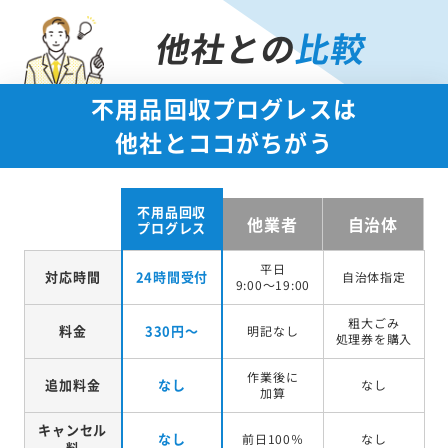
他社との
比較
不用品回収プログレスは
他社とココがちがう
不用品回収
他業者
自治体
プログレス
平日
対応時間
24時間受付
自治体指定
9:00～19:00
粗大ごみ
料金
330円～
明記なし
処理券を
購入
作業後に
追加料金
なし
なし
加算
キャンセル
なし
前日100％
なし
料