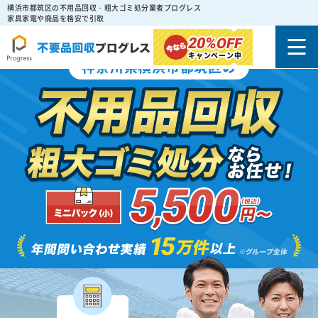
横浜市都筑区の不用品回収・粗大ゴミ処分業者プログレス
家具家電や廃品を格安で引取
20%
OFF
キャンペーン中
神奈川県横浜市都筑区の