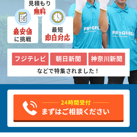
見積もり
無料
最短
最安値
即日対応
に挑戦
フジテレビ
朝日新聞
神奈川新聞
などで特集されました！