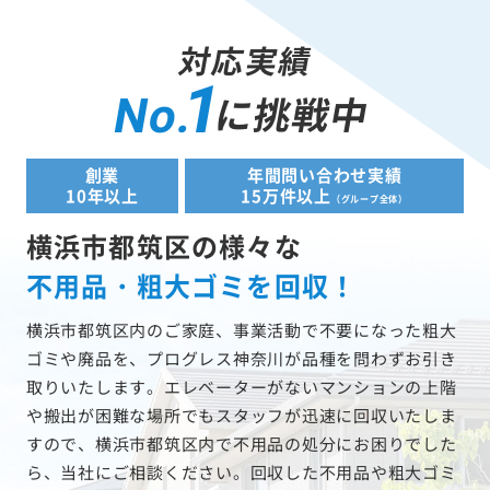
対応実績
1
に挑戦中
No.
創業
年間問い合わせ実績
10年以上
15万件以上
（グループ全体）
横浜市都筑区の様々な
不用品・粗大ゴミを回収！
横浜市都筑区内のご家庭、事業活動で不要になった粗大
ゴミや廃品を、プログレス神奈川が品種を問わずお引き
取りいたします。エレベーターがないマンションの上階
や搬出が困難な場所でもスタッフが迅速に回収いたしま
すので、横浜市都筑区内で不用品の処分にお困りでした
ら、当社にご相談ください。回収した不用品や粗大ゴミ