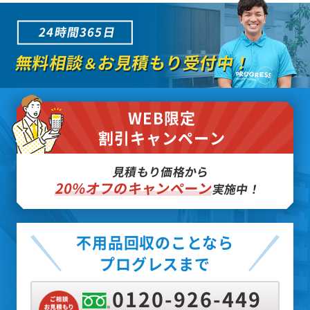
24時間365日
無料相談
お見積もり受付中！
＆
WEB限定
割引キャンペーン
見積もり価格から
20%オフのキャンペーン
実施中！
不用品回収のことなら
プログレスまで
0120-926-449