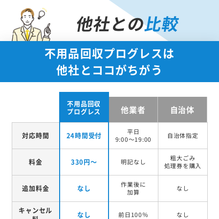
他社との
比較
不用品回収プログレスは
他社とココがちがう
不用品回収
他業者
自治体
プログレス
平日
対応時間
24時間受付
自治体指定
9:00～19:00
粗大ごみ
料金
330円～
明記なし
処理券を
購入
作業後に
追加料金
なし
なし
加算
キャンセル
なし
前日100％
なし
料