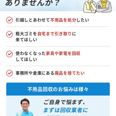
ありませんか？
引越しとあわせて
不用品を処分
したい
粗大ゴミを
自宅まで引き取り
に
来てほしい
使わなくなった
家具や家電を回収
してほしい
事務所や倉庫にある
廃品を捨てたい
不用品回収のお悩みは様々
ご自身で悩まず、
まずは回収業者に