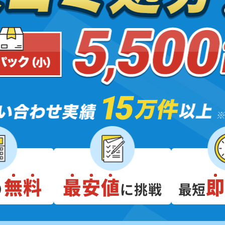
無料
最安値
り
に挑戦
最短