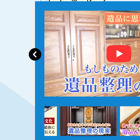
ビ
ュース」
した！