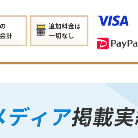
の
追加料金は
会計
一切なし
メディア
掲載実