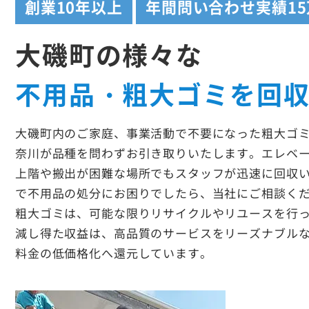
創業
10年以上
年間問い合わせ実績
1
大磯町の様々な
不用品・粗大ゴミを回
大磯町内のご家庭、事業活動で不要になった粗大ゴ
奈川が品種を問わずお引き取りいたします。エレベ
上階や搬出が困難な場所でもスタッフが迅速に回収
で不用品の処分にお困りでしたら、当社にご相談く
粗大ゴミは、可能な限りリサイクルやリユースを行
減し得た収益は、高品質のサービスをリーズナブル
料金の低価格化へ還元しています。