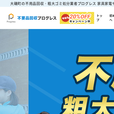
大磯町の不用品回収・粗大ゴミ処分業者プログレス
家具家電
20%
OFF
トッ
初
プ
へ
キャンペーン中