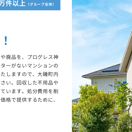
5万件以上
（グループ全体）
収！
ミや廃品を、プログレス神
ーターがないマンションの
いたしますので、大磯町内
ださい。回収した不用品や
っています。処分費用を削
な価格で提供するために、