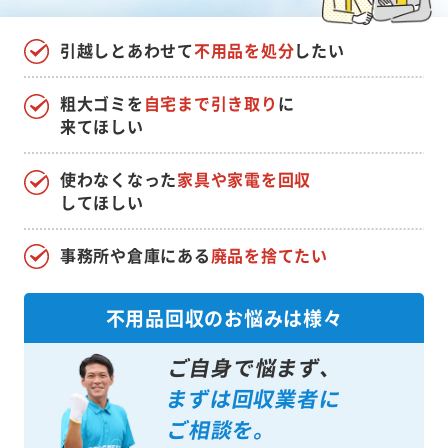
引越しとあわせて
不用品を処分
したい
粗大ゴミを
自宅まで引き取り
に
来てほしい
使わなくなった
家具や家電を回収
してほしい
事務所や倉庫にある
廃品を捨てたい
不用品回収のお悩みは様々
ご自身で悩まず、
まずは回収業者に
ご相談を。