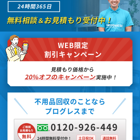
24時間365日
無料相談
お見積もり受付中！
＆
WEB限定
割引キャンペーン
見積もり価格から
20%オフのキャンペーン
実施中！
不用品回収のことなら
プログレスまで
0120-926-449
24時間無料受付中！
土日祝OK
通話無料