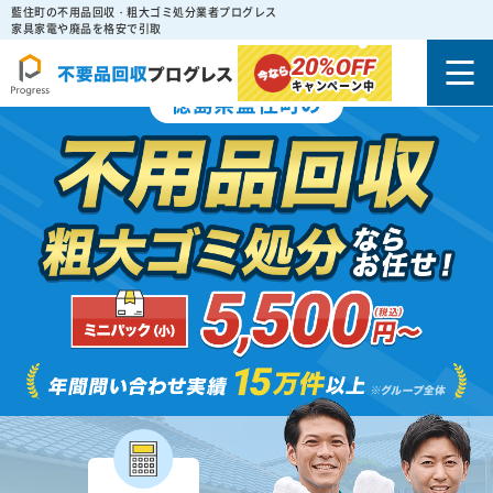
藍住町の不用品回収・粗大ゴミ処分業者プログレス
家具家電や廃品を格安で引取
20%
OFF
キャンペーン中
徳島県藍住町の