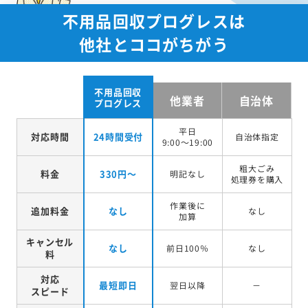
不用品回収プログレスは
他社とココがちがう
不用品回収
他業者
自治体
プログレス
平日
対応時間
24時間受付
自治体指定
9:00～19:00
粗大ごみ
料金
330円～
明記なし
処理券を
購入
作業後に
追加料金
なし
なし
加算
キャンセル
なし
前日100％
なし
料
対応
最短即日
翌日以降
－
スピード