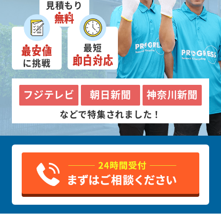
見積もり
無料
最短
最安値
即日対応
に挑戦
フジテレビ
朝日新聞
神奈川新聞
などで特集されました！