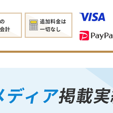
の
追加料金は
会計
一切なし
メディア
掲載実