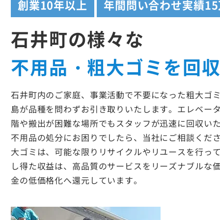
創業
10年以上
年間問い合わせ実績
1
石井町の様々な
不用品・粗大ゴミを回
石井町内のご家庭、事業活動で不要になった粗大ゴ
島が品種を問わずお引き取りいたします。エレベー
階や搬出が困難な場所でもスタッフが迅速に回収い
不用品の処分にお困りでしたら、当社にご相談くだ
大ゴミは、可能な限りリサイクルやリユースを行っ
し得た収益は、高品質のサービスをリーズナブルな
金の低価格化へ還元しています。