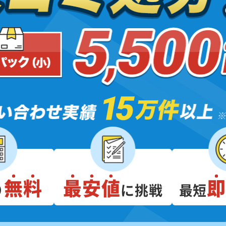
無料
最安値
り
に挑戦
最短