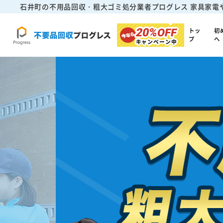
石井町の不用品回収・粗大ゴミ処分業者プログレス
家具家電
20%
OFF
トッ
初
プ
へ
キャンペーン中