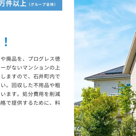
5万件以上
（グループ全体）
収！
ミや廃品を、プログレス徳
ターがないマンションの上
たしますので、石井町内で
さい。回収した不用品や粗
ています。処分費用を削減
価格で提供するために、料