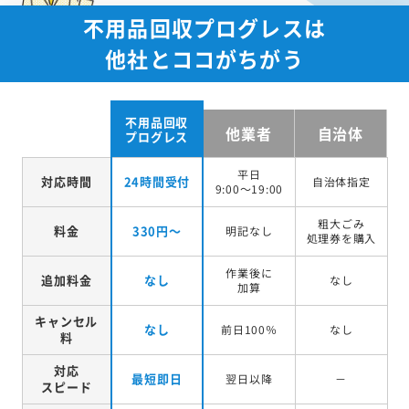
不用品回収プログレスは
他社とココがちがう
不用品回収
他業者
自治体
プログレス
平日
対応時間
24時間受付
自治体指定
9:00～19:00
粗大ごみ
料金
330円～
明記なし
処理券を
購入
作業後に
追加料金
なし
なし
加算
キャンセル
なし
前日100％
なし
料
対応
最短即日
翌日以降
－
スピード