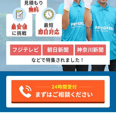
見積もり
無料
最短
最安値
即日対応
に挑戦
フジテレビ
朝日新聞
神奈川新聞
などで特集されました！