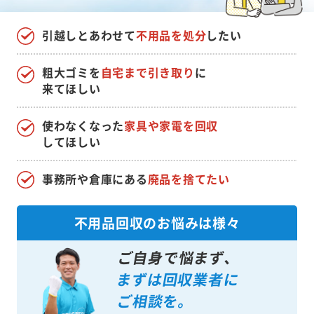
引越しとあわせて
不用品を処分
したい
粗大ゴミを
自宅まで引き取り
に
来てほしい
使わなくなった
家具や家電を回収
してほしい
事務所や倉庫にある
廃品を捨てたい
不用品回収のお悩みは様々
ご自身で悩まず、
まずは回収業者に
ご相談を。