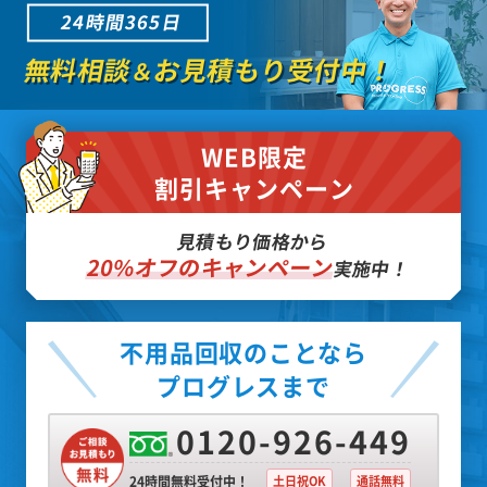
24時間365日
無料相談
お見積もり受付中！
＆
WEB限定
割引キャンペーン
見積もり価格から
20%オフのキャンペーン
実施中！
不用品回収のことなら
プログレスまで
0120-926-449
24時間無料受付中！
土日祝OK
通話無料