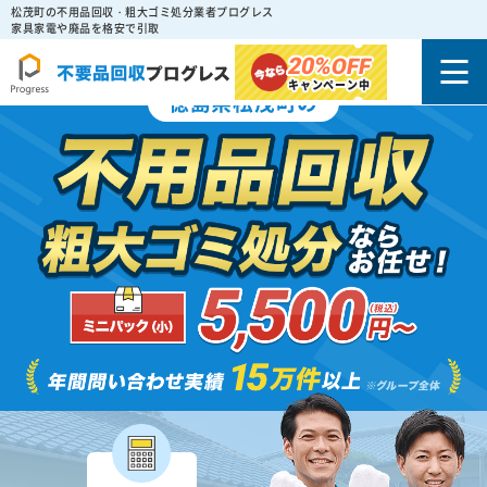
松茂町の不用品回収・粗大ゴミ処分業者プログレス
家具家電や廃品を格安で引取
20%
OFF
キャンペーン中
徳島県松茂町の