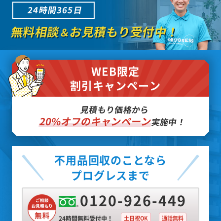
24時間365日
無料相談
お見積もり受付中！
＆
WEB限定
割引キャンペーン
見積もり価格から
20%オフのキャンペーン
実施中！
不用品回収のことなら
プログレスまで
0120-926-449
24時間無料受付中！
土日祝OK
通話無料