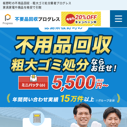
板野町の不用品回収・粗大ゴミ処分業者プログレス
家具家電や廃品を格安で引取
20%
OFF
キャンペーン中
徳島県板野町の