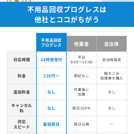
不用品回収プログレスは
他社とココがちがう
不用品回収
他業者
自治体
プログレス
平日
対応時間
24時間受付
自治体指定
9:00～19:00
粗大ごみ
料金
330円～
明記なし
処理券を
購入
作業後に
追加料金
なし
なし
加算
キャンセル
なし
前日100％
なし
料
対応
最短即日
翌日以降
－
スピード