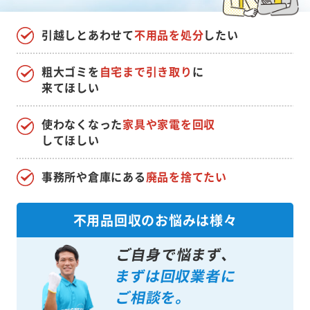
引越しとあわせて
不用品を処分
したい
粗大ゴミを
自宅まで引き取り
に
来てほしい
使わなくなった
家具や家電を回収
してほしい
事務所や倉庫にある
廃品を捨てたい
不用品回収のお悩みは様々
ご自身で悩まず、
まずは回収業者に
ご相談を。