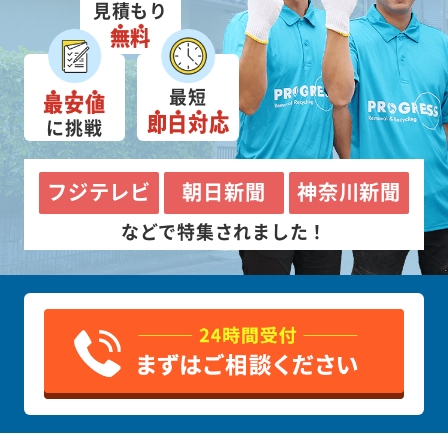
見積もり
無料
最短
最安値
即日対応
に挑戦
フジテレビ
朝日新聞
神奈川新聞
などで特集されました！