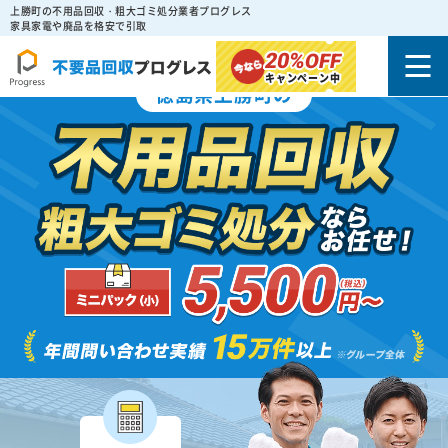
上勝町の不用品回収・粗大ゴミ処分業者プログレス
家具家電や廃品を格安で引取
20%
OFF
キャンペーン中
徳島県上勝町の