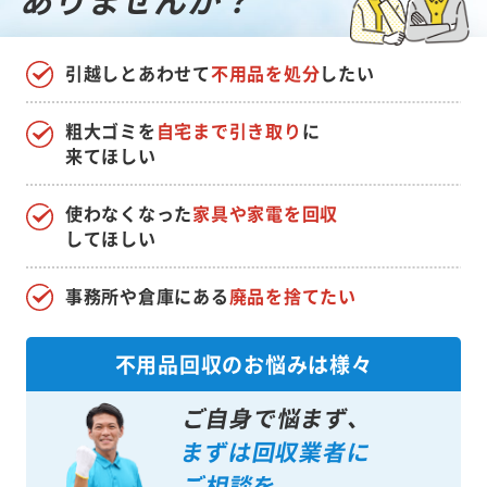
引越しとあわせて
不用品を処分
したい
粗大ゴミを
自宅まで引き取り
に
来てほしい
使わなくなった
家具や家電を回収
してほしい
事務所や倉庫にある
廃品を捨てたい
不用品回収のお悩みは様々
ご自身で悩まず、
まずは回収業者に
ご相談を。