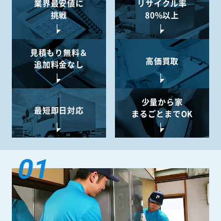
業界最安値に
リサイクル率
挑戦
80%以上
見積もり無料＆
高価買取
追加料金なし
少量から
家
最短即日対応
まるごとまでOK