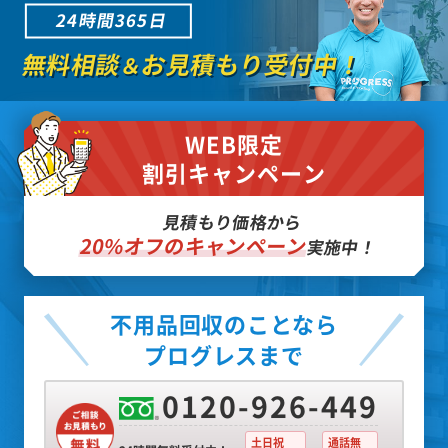
24時間365日
無料相談
お見積もり受付中！
＆
WEB限定
割引キャンペーン
見積もり価格から
20%オフのキャンペーン
実施中！
不用品回収のことなら
プログレスまで
0120-926-449
土日祝
通話無