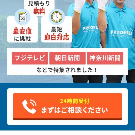
見積もり
無料
最短
最安値
即日対応
に挑戦
フジテレビ
朝日新聞
神奈川新聞
などで特集されました！