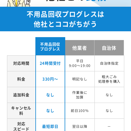
不用品回収プログレスは
他社とココがちがう
不用品回収
他業者
自治体
プログレス
平日
対応時間
24時間受付
自治体指定
9:00～19:00
粗大ごみ
料金
330円～
明記なし
処理券を
購入
作業後に
追加料金
なし
なし
加算
キャンセル
なし
前日100％
なし
料
対応
最短即日
翌日以降
－
スピード