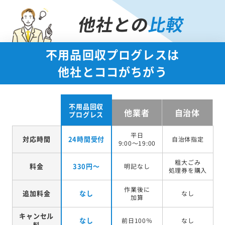
他社との
比較
不用品回収プログレスは
他社とココがちがう
不用品回収
他業者
自治体
プログレス
平日
対応時間
24時間受付
自治体指定
9:00～19:00
粗大ごみ
料金
330円～
明記なし
処理券を
購入
作業後に
追加料金
なし
なし
加算
キャンセル
なし
前日100％
なし
料