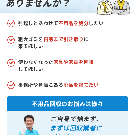
ありませんか？
引越しとあわせて
不用品を処分
したい
粗大ゴミを
自宅まで引き取り
に
来てほしい
使わなくなった
家具や家電を回収
してほしい
事務所や倉庫にある
廃品を捨てたい
不用品回収のお悩みは様々
ご自身で悩まず、
まずは回収業者に