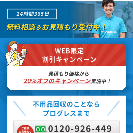
24時間365日
無料相談
お見積もり受付中！
＆
WEB限定
割引キャンペーン
見積もり価格から
20%オフのキャンペーン
実施中！
不用品回収のことなら
プログレスまで
0120-926-449