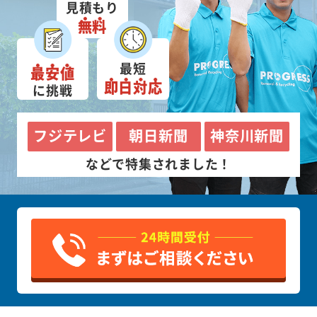
見積もり
無料
最短
最安値
即日対応
に挑戦
フジテレビ
朝日新聞
神奈川新聞
などで特集されました！