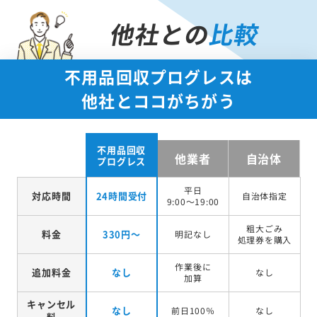
他社との
比較
不用品回収プログレスは
他社とココがちがう
不用品回収
他業者
自治体
プログレス
平日
対応時間
24時間受付
自治体指定
9:00～19:00
粗大ごみ
料金
330円～
明記なし
処理券を
購入
作業後に
追加料金
なし
なし
加算
キャンセル
なし
前日100％
なし
料