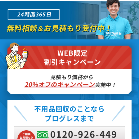
24時間365日
無料相談
お見積もり受付中！
＆
WEB限定
割引キャンペーン
見積もり価格から
20%オフのキャンペーン
実施中！
不用品回収のことなら
プログレスまで
0120-926-449