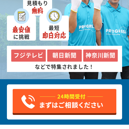
見積もり
無料
最短
最安値
即日対応
に挑戦
フジテレビ
朝日新聞
神奈川新聞
などで特集されました！