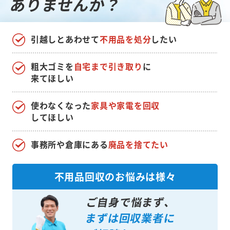
ありませんか？
引越しとあわせて
不用品を処分
したい
粗大ゴミを
自宅まで引き取り
に
来てほしい
使わなくなった
家具や家電を回収
してほしい
事務所や倉庫にある
廃品を捨てたい
不用品回収のお悩みは様々
ご自身で悩まず、
まずは回収業者に