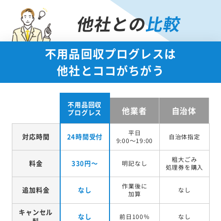
他社との
比較
不用品回収プログレスは
他社とココがちがう
不用品回収
他業者
自治体
プログレス
平日
対応時間
24時間受付
自治体指定
9:00～19:00
粗大ごみ
料金
330円～
明記なし
処理券を
購入
作業後に
追加料金
なし
なし
加算
キャンセル
なし
前日100％
なし
料