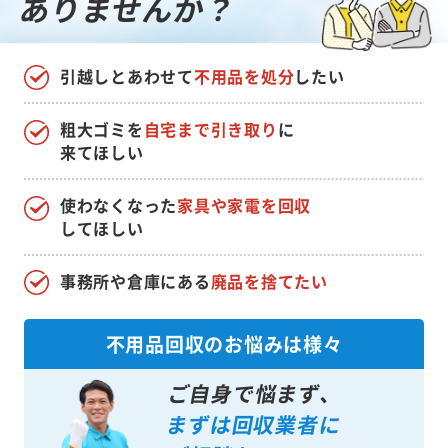
ありませんか？
引越しとあわせて
不用品を処分
したい
粗大ゴミを
自宅まで引き取り
に
来てほしい
使わなくなった
家具や家電を回収
してほしい
事務所や倉庫にある
廃品を捨てたい
不用品回収のお悩みは様々
ご自身で悩まず、
まずは回収業者に