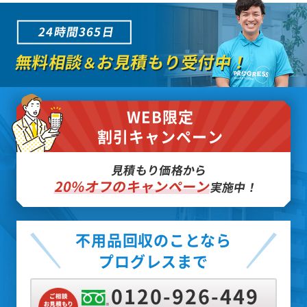
24時間365日
無料相談
お見積もり受付中！
＆
WEB限定
割引キャンペーン
見積もり価格から
20%オフのキャンペーン
実施中！
不用品回収のことなら
プログレスまで
0120-926-449