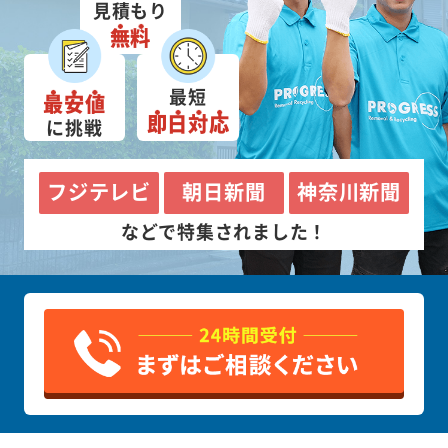
見積もり
無料
最短
最安値
即日対応
に挑戦
フジテレビ
朝日新聞
神奈川新聞
などで特集されました！