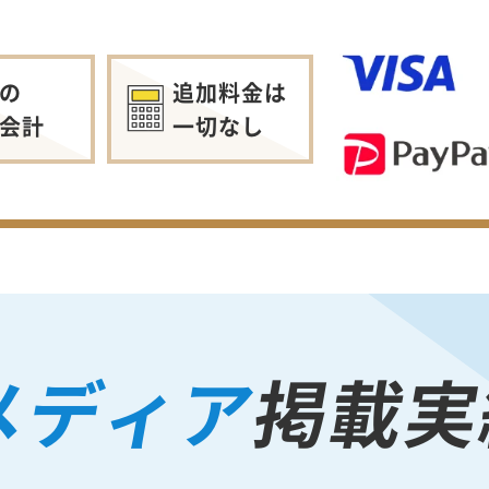
の
追加料金は
会計
一切なし
メディア
掲載実