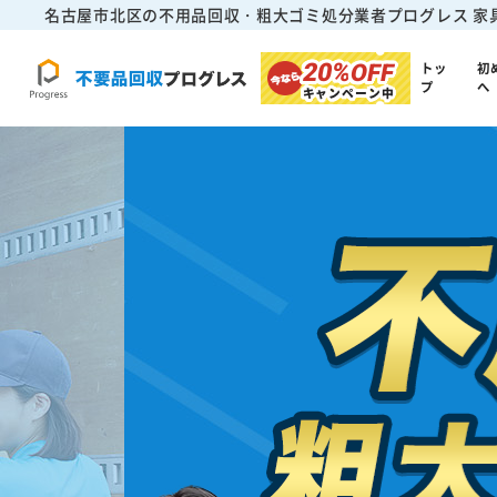
名古屋市北区の不用品回収・粗大ゴミ処分業者プログレス
家
20%
OFF
トッ
初
プ
へ
キャンペーン中