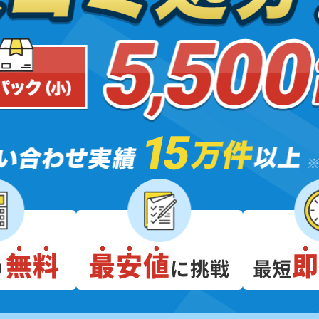
無料
最安値
り
に挑戦
最短