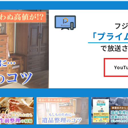
フ
「プライ
で放送