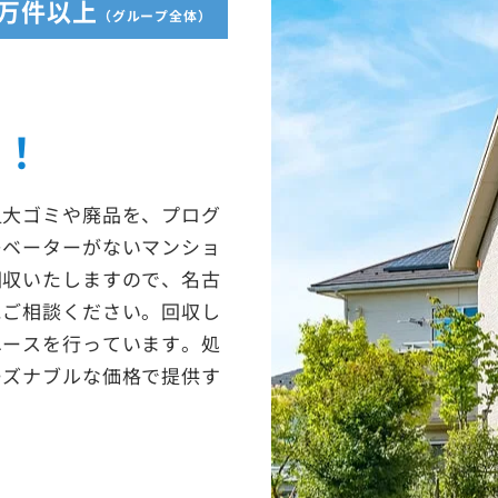
5万件以上
（グループ全体）
収！
粗大ゴミや廃品を、プログ
レベーターがないマンショ
回収いたしますので、名古
にご相談ください。回収し
ユースを行っています。処
ーズナブルな価格で提供す