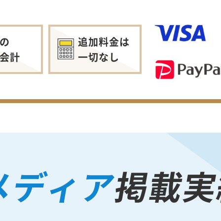
の
追加料金は
会計
一切なし
メディア
掲載実