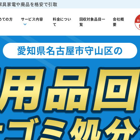
家具家電や廃品を格安で引取
めての方
サービス内容
料金につい
回収対象品目一
会社概
て
覧
要
愛知県名古屋市守山区の