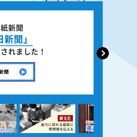
国紙新聞
日新聞」
載されました！