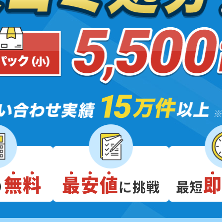
無料
最安値
り
に挑戦
最短