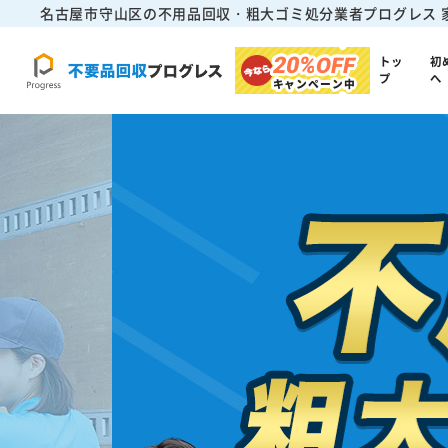
名古屋市守山区の不用品回収・粗大ゴミ処分業者プログレス
20%
OFF
トッ
初
プ
へ
キャンペーン中