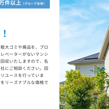
5万件以上
（グループ全体）
な
収！
た粗大ゴミや廃品を、プロ
エレベーターがないマンシ
に回収いたしますので、名
当社にご相談ください。回
やリユースを行っていま
スをリーズナブルな価格で
。