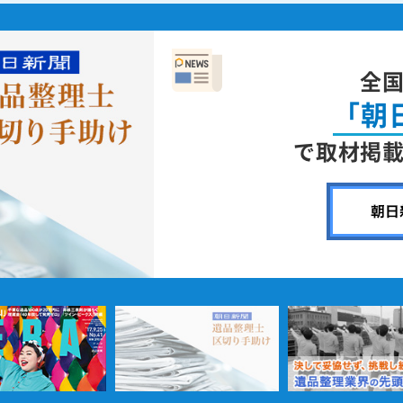
全
「朝
で取材掲