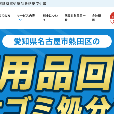
家具家電や廃品を格安で引取
めての方
サービス内容
料金につい
回収対象品目一
会社概
て
覧
要
愛知県名古屋市熱田区の