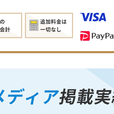
の
追加料金は
会計
一切なし
メディア
掲載実