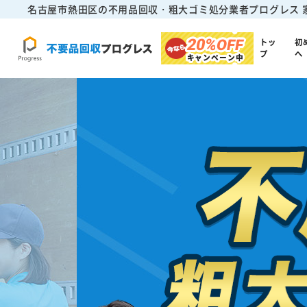
名古屋市熱田区の不用品回収・粗大ゴミ処分業者プログレス
20%
OFF
トッ
初
プ
へ
キャンペーン中