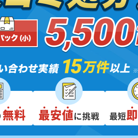
無料
最安値
り
に挑戦
最短