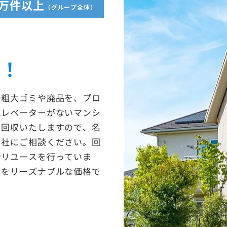
5万件以上
（グループ全体）
な
収！
た粗大ゴミや廃品を、プロ
エレベーターがないマンシ
に回収いたしますので、名
当社にご相談ください。回
やリユースを行っていま
スをリーズナブルな価格で
。