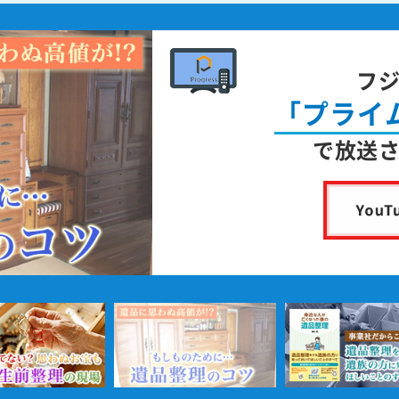
フ
「プライ
で放送