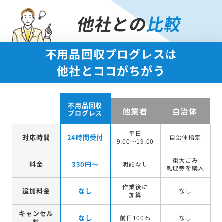
他社との
比較
不用品回収プログレスは
他社とココがちがう
不用品回収
他業者
自治体
プログレス
平日
対応時間
24時間受付
自治体指定
9:00～19:00
粗大ごみ
料金
330円～
明記なし
処理券を
購入
作業後に
追加料金
なし
なし
加算
キャンセル
なし
前日100％
なし
料