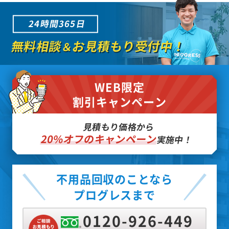
24時間365日
無料相談
お見積もり受付中！
＆
WEB限定
割引キャンペーン
見積もり価格から
20%オフのキャンペーン
実施中！
不用品回収のことなら
プログレスまで
0120-926-449