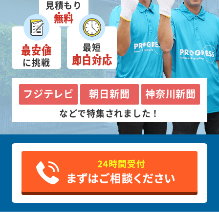
見積もり
無料
最短
最安値
即日対応
に挑戦
フジテレビ
朝日新聞
神奈川新聞
などで特集されました！