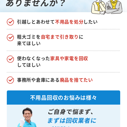
ありませんか？
引越しとあわせて
不用品を処分
したい
粗大ゴミを
自宅まで引き取り
に
来てほしい
使わなくなった
家具や家電を回収
してほしい
事務所や倉庫にある
廃品を捨てたい
不用品回収のお悩みは様々
ご自身で悩まず、
まずは回収業者に