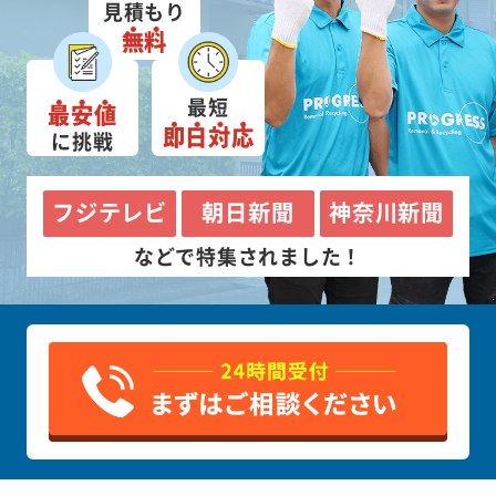
見積もり
無料
最短
最安値
即日対応
に挑戦
フジテレビ
朝日新聞
神奈川新聞
などで特集されました！