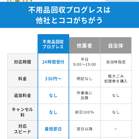
不用品回収プログレスは
他社とココがちがう
不用品回収
他業者
自治体
プログレス
平日
対応時間
24時間受付
自治体指定
9:00～19:00
粗大ごみ
料金
330円～
明記なし
処理券を
購入
作業後に
追加料金
なし
なし
加算
キャンセル
なし
前日100％
なし
料
対応
最短即日
翌日以降
－
スピード