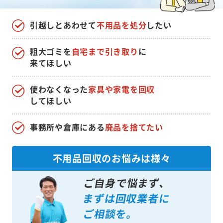
引越しとあわせて
不用品を処分
したい
粗大ゴミを
自宅まで引き取り
に
来てほしい
使わなくなった
家具や家電を回収
してほしい
事務所や倉庫にある
廃品を捨てたい
不用品回収のお悩みは様々
ご自身で悩まず、
まずは回収業者に
ご相談を。