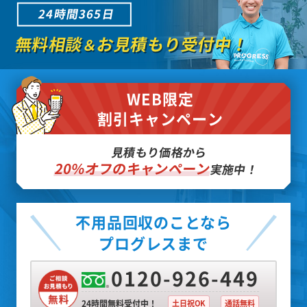
24時間365日
無料相談
お見積もり受付中！
＆
WEB限定
割引キャンペーン
見積もり価格から
20%オフのキャンペーン
実施中！
不用品回収のことなら
プログレスまで
0120-926-449
24時間無料受付中！
土日祝OK
通話無料