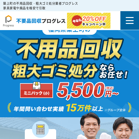
築上町の不用品回収・粗大ゴミ処分業者プログレス
家具家電や廃品を格安で引取
20%
OFF
キャンペーン中
福岡県築上町の