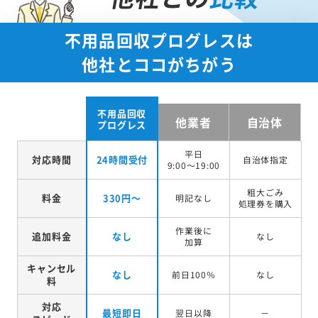
不用品回収プログレスは
他社とココがちがう
不用品回収
他業者
自治体
プログレス
平日
対応時間
24時間受付
自治体指定
9:00～19:00
粗大ごみ
料金
330円～
明記なし
処理券を
購入
作業後に
追加料金
なし
なし
加算
キャンセル
なし
前日100％
なし
料
対応
最短即日
翌日以降
－