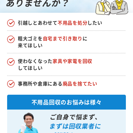
ありませんか？
引越しとあわせて
不用品を処分
したい
粗大ゴミを
自宅まで引き取り
に
来てほしい
使わなくなった
家具や家電を回収
してほしい
事務所や倉庫にある
廃品を捨てたい
不用品回収のお悩みは様々
ご自身で悩まず、
まずは回収業者に