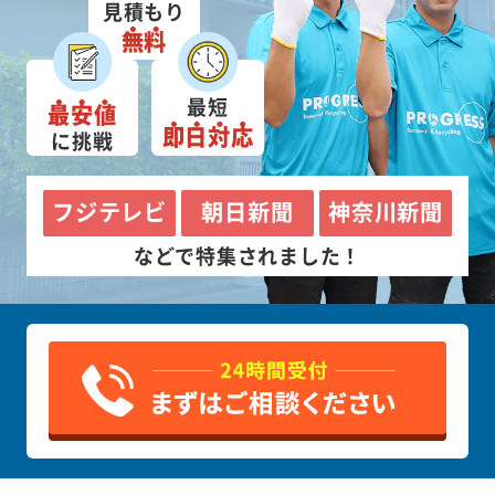
見積もり
無料
最短
最安値
即日対応
に挑戦
フジテレビ
朝日新聞
神奈川新聞
などで特集されました！