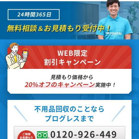
24時間365日
無料相談
お見積もり受付中！
＆
WEB限定
割引キャンペーン
見積もり価格から
20%オフのキャンペーン
実施中！
不用品回収のことなら
プログレスまで
0120-926-449