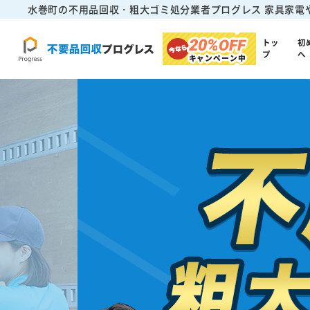
水巻町の不用品回収・粗大ゴミ処分業者プログレス
家具家電
20%
OFF
トッ
初
プ
へ
キャンペーン中