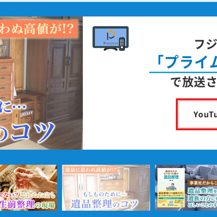
フ
「プライ
で放送