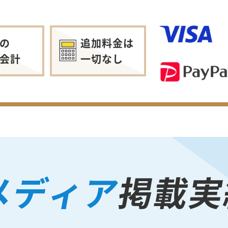
の
追加料金は
会計
一切なし
メディア
掲載実