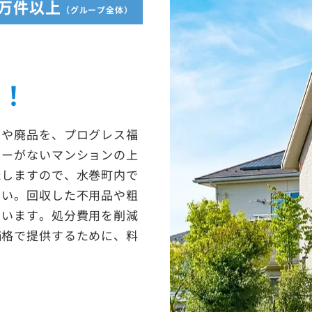
5万件以上
（グループ全体）
収！
ミや廃品を、プログレス福
ターがないマンションの上
たしますので、水巻町内で
さい。回収した不用品や粗
ています。処分費用を削減
価格で提供するために、料