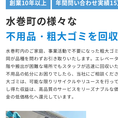
創業
10年以上
年間問い合わせ実績
1
水巻町の様々な
不用品・粗大ゴミを回
水巻町内のご家庭、事業活動で不要になった粗大ゴ
岡が品種を問わずお引き取りいたします。エレベー
階や搬出が困難な場所でもスタッフが迅速に回収い
不用品の処分にお困りでしたら、当社にご相談くだ
大ゴミは、可能な限りリサイクルやリユースを行っ
し得た収益は、高品質のサービスをリーズナブルな
金の低価格化へ還元しています。