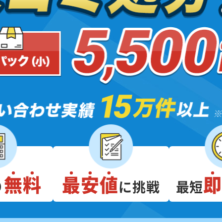
無料
最安値
り
に挑戦
最短