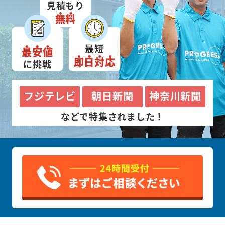
見積もり
無料
最短
最安値
即日対応
に挑戦
フジテレビ
朝日新聞
神奈川新聞
などで特集されました！