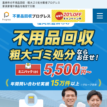
嘉麻市の不用品回収・粗大ゴミ処分業者プログレス
家具家電や廃品を格安で引取
20%
OFF
キャンペーン中
福岡県嘉麻市の