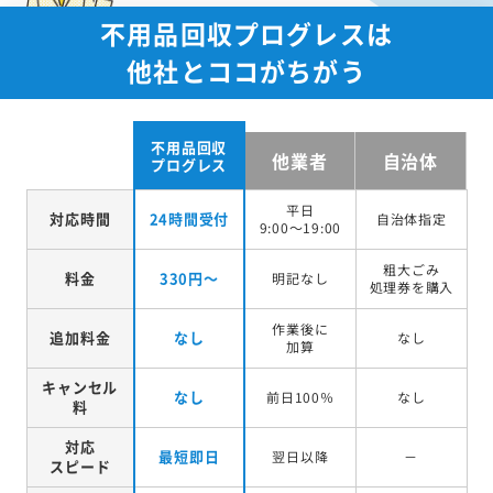
不用品回収プログレスは
他社とココがちがう
不用品回収
他業者
自治体
プログレス
平日
対応時間
24時間受付
自治体指定
9:00～19:00
粗大ごみ
料金
330円～
明記なし
処理券を
購入
作業後に
追加料金
なし
なし
加算
キャンセル
なし
前日100％
なし
料
対応
最短即日
翌日以降
－
スピード