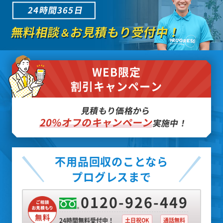
24時間365日
無料相談
お見積もり受付中！
＆
WEB限定
割引キャンペーン
見積もり価格から
20%オフのキャンペーン
実施中！
不用品回収のことなら
プログレスまで
0120-926-449
24時間無料受付中！
土日祝OK
通話無料