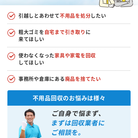
引越しとあわせて
不用品を処分
したい
粗大ゴミを
自宅まで引き取り
に
来てほしい
使わなくなった
家具や家電を回収
してほしい
事務所や倉庫にある
廃品を捨てたい
不用品回収のお悩みは様々
ご自身で悩まず、
まずは回収業者に
ご相談を。