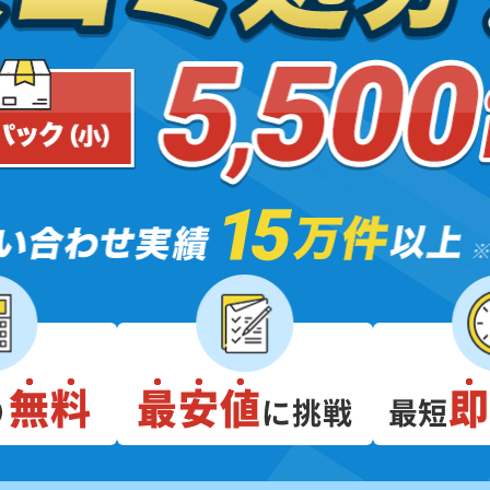
無料
最安値
り
に挑戦
最短