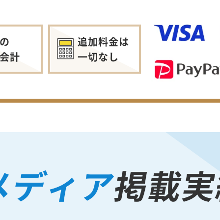
の
追加料金は
会計
一切なし
メディア
掲載実