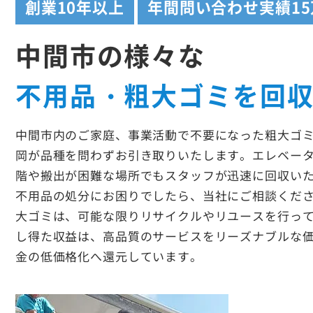
創業
10年以上
年間問い合わせ実績
1
中間市の様々な
不用品・粗大ゴミを回
中間市内のご家庭、事業活動で不要になった粗大ゴ
岡が品種を問わずお引き取りいたします。エレベー
階や搬出が困難な場所でもスタッフが迅速に回収い
不用品の処分にお困りでしたら、当社にご相談くだ
大ゴミは、可能な限りリサイクルやリユースを行っ
し得た収益は、高品質のサービスをリーズナブルな
金の低価格化へ還元しています。