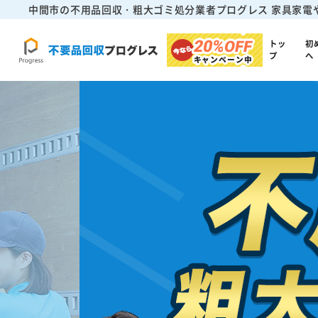
中間市の不用品回収・粗大ゴミ処分業者プログレス
家具家電
20%
OFF
トッ
初
プ
へ
キャンペーン中