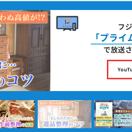
フ
「プライ
で放送