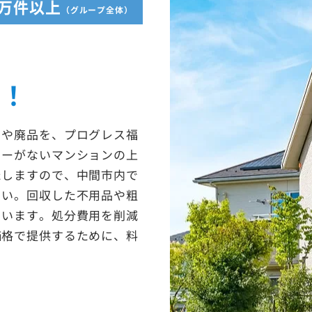
5万件以上
（グループ全体）
収！
ミや廃品を、プログレス福
ターがないマンションの上
たしますので、中間市内で
さい。回収した不用品や粗
ています。処分費用を削減
価格で提供するために、料