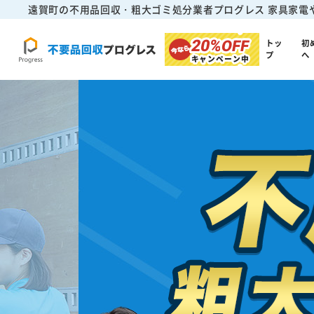
遠賀町の不用品回収・粗大ゴミ処分業者プログレス
家具家電
20%
OFF
トッ
初
プ
へ
キャンペーン中