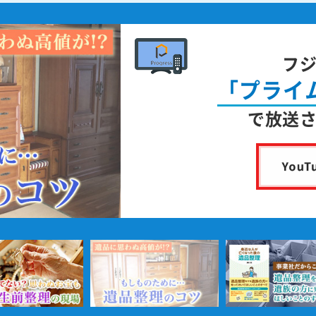
フ
「プライ
で放送