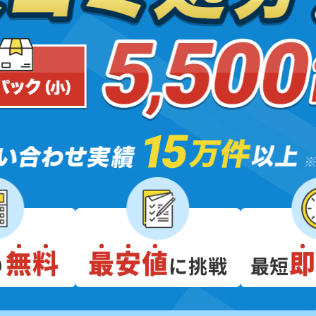
無料
最安値
り
に挑戦
最短