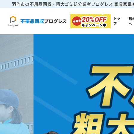
羽咋市の不用品回収・粗大ゴミ処分業者プログレス
家具家電
20%
OFF
トッ
初
プ
へ
キャンペーン中