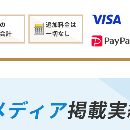
の
追加料金は
会計
一切なし
メディア
掲載実