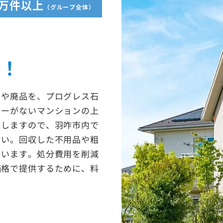
5万件以上
（グループ全体）
収！
ミや廃品を、プログレス石
ターがないマンションの上
たしますので、羽咋市内で
さい。回収した不用品や粗
ています。処分費用を削減
価格で提供するために、料