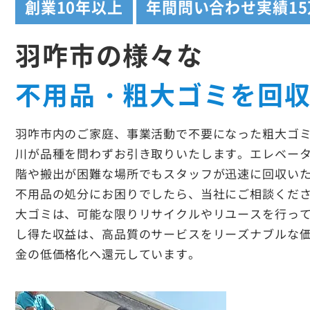
創業
10年以上
年間問い合わせ実績
1
羽咋市の様々な
不用品・粗大ゴミを回
羽咋市内のご家庭、事業活動で不要になった粗大ゴ
川が品種を問わずお引き取りいたします。エレベー
階や搬出が困難な場所でもスタッフが迅速に回収い
不用品の処分にお困りでしたら、当社にご相談くだ
大ゴミは、可能な限りリサイクルやリユースを行っ
し得た収益は、高品質のサービスをリーズナブルな
金の低価格化へ還元しています。