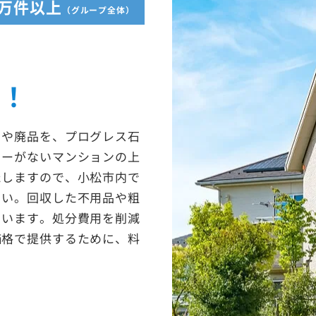
5万件以上
（グループ全体）
収！
ミや廃品を、プログレス石
ターがないマンションの上
たしますので、小松市内で
さい。回収した不用品や粗
ています。処分費用を削減
価格で提供するために、料