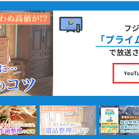
フ
「プライ
で放送