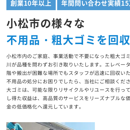
創業
10年以上
年間問い合わせ実績
1
小松市の様々な
不用品・粗大ゴミを回
小松市内のご家庭、事業活動で不要になった粗大ゴ
川が品種を問わずお引き取りいたします。エレベー
階や搬出が困難な場所でもスタッフが迅速に回収い
不用品の処分にお困りでしたら、当社にご相談くだ
大ゴミは、可能な限りリサイクルやリユースを行っ
し得た収益は、高品質のサービスをリーズナブルな
金の低価格化へ還元しています。