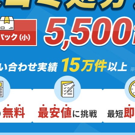
無料
最安値
り
に挑戦
最短