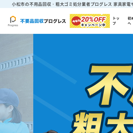
小松市の不用品回収・粗大ゴミ処分業者プログレス
家具家電
20%
OFF
トッ
初
プ
へ
キャンペーン中