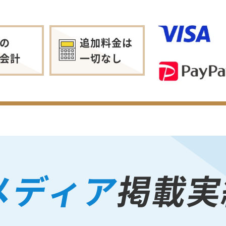
の
追加料金は
会計
一切なし
メディア
掲載実